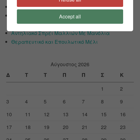
Φυσικό Αντικουνουπικό Spray Σώματος
Δροσιστικό Σπρέι Σώματος Με Ροδάκινο (Body
Accept all
Mist)
Αντηλιακό Σπρέι Μαλλιών Με Μανόλια
Θεραπευτικό και Επουλωτικό Μέλι
Αύγουστος 2026
Δ
Τ
Τ
Π
Π
Σ
Κ
1
2
3
4
5
6
7
8
9
10
11
12
13
14
15
16
17
18
19
20
21
22
23
24
25
26
27
28
29
30