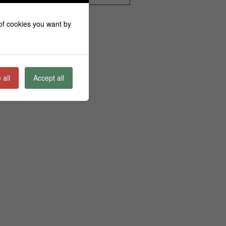
Κ
2
 of cookies you want by
9
16
23
 all
Accept all
30