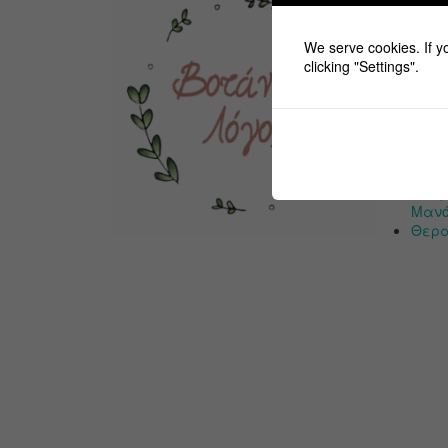
Πρόσφ
We serve cookies. If yo
clicking "Settings".
Φυσι
Αιθέ
Φυσικ
Σώμα
Δροσ
Ροδάκ
Αντη
Μαν
Θερα