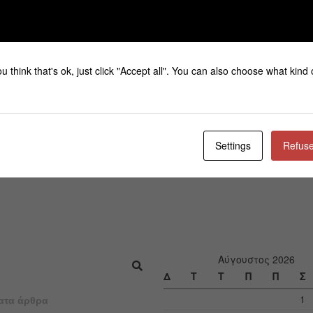
u think that's ok, just click "Accept all". You can also choose what kind
Settings
Refuse
Αύγουστος 2026
Δ
Τ
Τ
Π
Π
Σ
1
ατα άρθρα