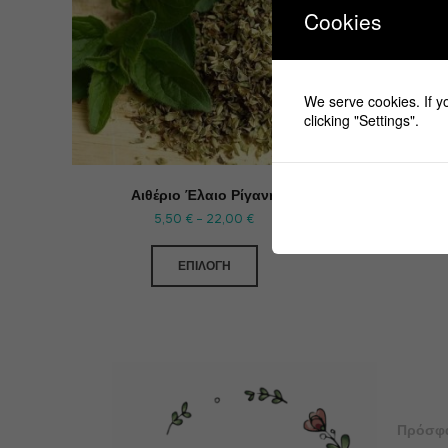
Cookies
We serve cookies. If yo
clicking "Settings".
Αιθέριο Έλαιο Ρίγανη
5,50
€
–
22,00
€
ΕΠΙΛΟΓΉ
Πρόσφ