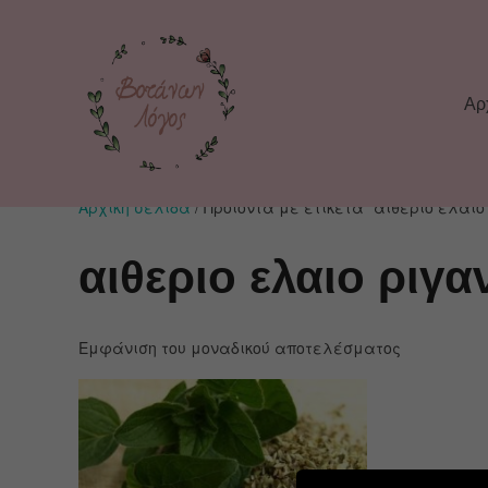
Αρ
Αρχική σελίδα
/ Προϊόντα με ετικέτα “αιθεριο ελαιο
αιθεριο ελαιο ριγα
Εμφάνιση του μοναδικού αποτελέσματος