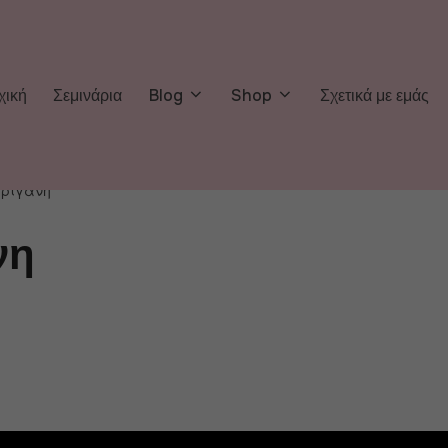
χική
Σεμινάρια
Blog
Shop
Σχετικά με εμάς
 ριγανη”
νη