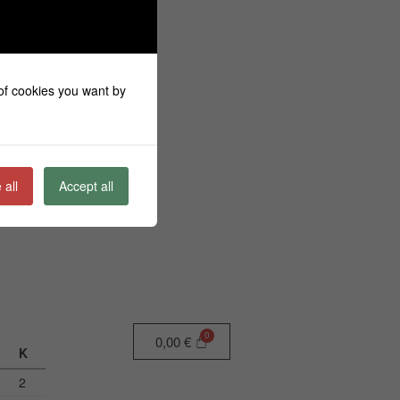
 of cookies you want by
 all
Accept all
0,00
€
Κ
2