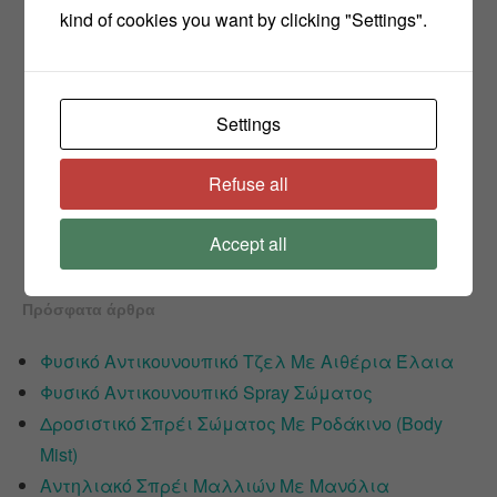
kind of cookies you want by clicking "Settings".
Settings
Refuse all
Accept all
Πρόσφατα άρθρα
Φυσικό Αντικουνουπικό Τζελ Με Αιθέρια Έλαια
Φυσικό Αντικουνουπικό Spray Σώματος
Δροσιστικό Σπρέι Σώματος Με Ροδάκινο (Body
Mist)
Αντηλιακό Σπρέι Μαλλιών Με Μανόλια