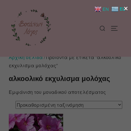
×
EL
EN
Αρχική σελίδα
/ Προϊόντα με ετικέτα “αλκοολικό
εκχυλισμα μολόχας”
αλκοολικό εκχυλισμα μολόχας
Εμφάνιση του μοναδικού αποτελέσματος