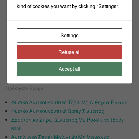
kind of cookies you want by clicking "Settings".
Settings
Refuse all
Accept all
Πρόσφατα άρθρα
Φυσικό Αντικουνουπικό Τζελ Με Αιθέρια Έλαια
Φυσικό Αντικουνουπικό Spray Σώματος
Δροσιστικό Σπρέι Σώματος Με Ροδάκινο (Body
Mist)
Αντηλιακό Σπρέι Μαλλιών Με Μανόλια