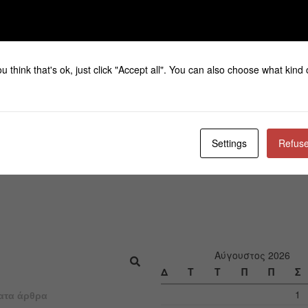
u think that's ok, just click "Accept all". You can also choose what kind
Settings
Refuse
Αύγουστος 2026
Δ
Τ
Τ
Π
Π
Σ
1
ατα άρθρα