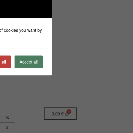
 of cookies you want by
 all
Accept all
0,00
€
Κ
2