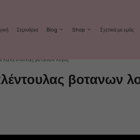
χική
Σεμινάρια
Blog
Shop
Σχετικά με εμάς
μα Καλέντουλας βοτανων λογος”
λέντουλας βοτανων λ