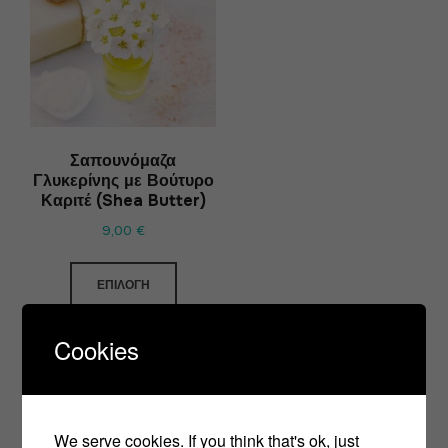
Σαπουνόμαζα
Γλυκερίνης με Βούτυρο
Καριτέ (Shea Butter)
9,00
€
ΕΠΙΛΟΓΉ
Cookies
We serve cookies. If you think that's ok, just