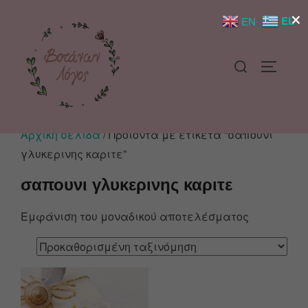
×
EL
EN
Αρχική σελίδα
/ Προϊόντα με ετικέτα “σαπουνι
γλυκερινης καριτε”
σαπουνι γλυκερινης καριτε
Εμφάνιση του μοναδικού αποτελέσματος