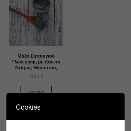
Μάζα Σαπουνιού
Γλυκερίνης με Λάσπη
Νεκράς Θάλασσας
10,00
€
ΕΠΙΛΟΓΉ
Cookies