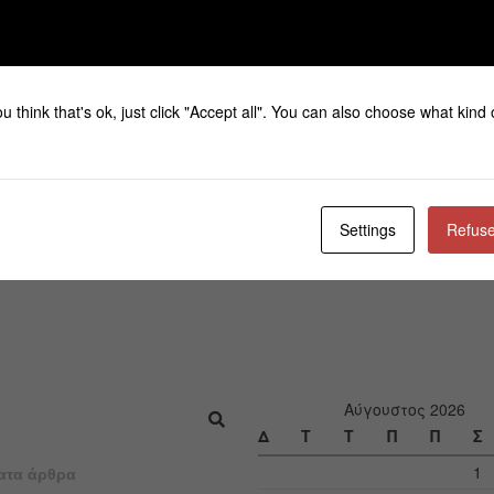
u think that's ok, just click "Accept all". You can also choose what kind
Settings
Refuse
Αύγουστος 2026
Δ
Τ
Τ
Π
Π
Σ
1
ατα άρθρα