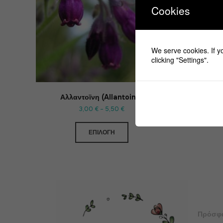
Cookies
We serve cookies. If yo
clicking "Settings".
Αλλαντοϊνη (Allantoine)
3,00
€
–
5,50
€
ΕΠΙΛΟΓΉ
Πρόσφ