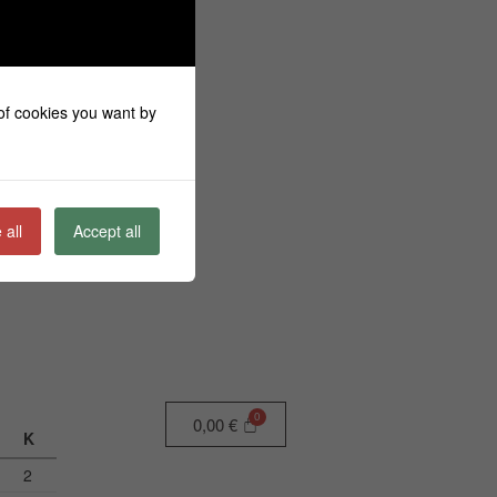
 of cookies you want by
 all
Accept all
0,00
€
Κ
2