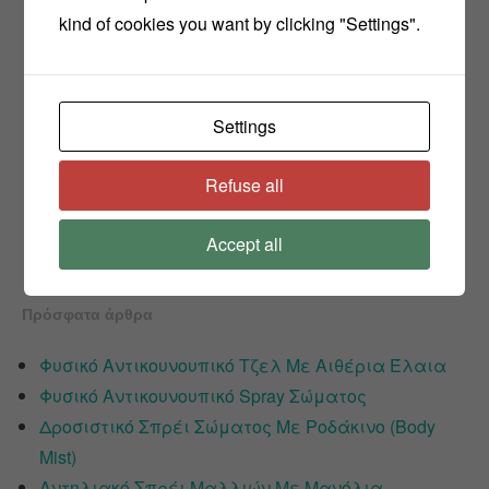
kind of cookies you want by clicking "Settings".
Settings
Refuse all
Accept all
Πρόσφατα άρθρα
Φυσικό Αντικουνουπικό Τζελ Με Αιθέρια Έλαια
Φυσικό Αντικουνουπικό Spray Σώματος
Δροσιστικό Σπρέι Σώματος Με Ροδάκινο (Body
Mist)
Αντηλιακό Σπρέι Μαλλιών Με Μανόλια