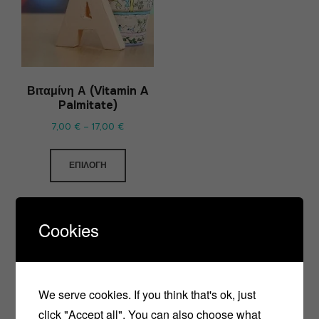
Βιταμίνη Α (Vitamin A
Palmitate)
7,00
€
–
17,00
€
ΕΠΙΛΟΓΉ
Cookies
We serve cookies. If you think that's ok, just
click "Accept all". You can also choose what