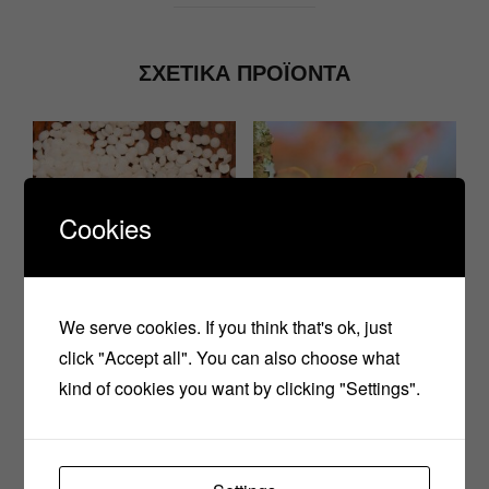
ΣΧΕΤΙΚΆ ΠΡΟΪΌΝΤΑ
Cookies
EMYLGATE F
We serve cookies. If you think that's ok, just
(ΓΑΛΑΚΤΟΜΑΤΟΠΟΙΗΤ
ΉΣ)
click "Accept all". You can also choose what
ΑΝΘΌΝΕΡΟ
5,00
€
ΑΜΑΜΕΛΊΔΑΣ (WITCH
kind of cookies you want by clicking "Settings".
HAZEL)
3,50
€
–
6,50
€
ΕΠΙΛΟΓΉ