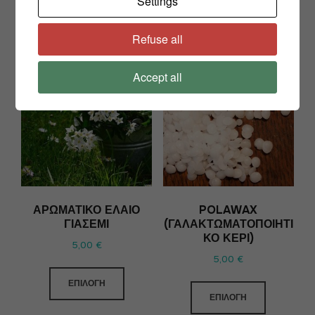
Settings
ΕΠΙΛΟΓΉ
Refuse all
Accept all
ΑΡΩΜΑΤΙΚΌ ΈΛΑΙΟ
POLAWAX
ΓΙΑΣΕΜΊ
(ΓΑΛΑΚΤΩΜΑΤΟΠΟΙΗΤΙ
ΚΌ ΚΕΡΊ)
5,00
€
5,00
€
ΕΠΙΛΟΓΉ
ΕΠΙΛΟΓΉ