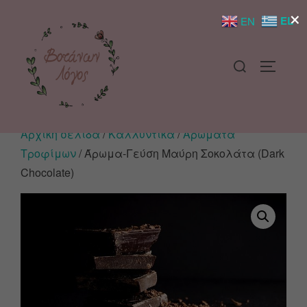
×
EL
EN
Αρχική σελίδα
/
Καλλυντικά
/
Αρώματα
Τροφίμων
/ Άρωμα-Γεύση Μαύρη Σοκολάτα (Dark
Chocolate)