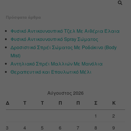
Πρόσφατα άρθρα
Φυσικό Αντικουνουπικό Τζελ Με Αιθέρια Έλαια
Φυσικό Αντικουνουπικό Spray Σώματος
Δροσιστικό Σπρέι Σώματος Με Ροδάκινο (Body
Mist)
Αντηλιακό Σπρέι Μαλλιών Με Μανόλια
Θεραπευτικό και Επουλωτικό Μέλι
Αύγουστος 2026
Δ
Τ
Τ
Π
Π
Σ
Κ
1
2
3
4
5
6
7
8
9