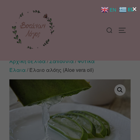
×
EL
EN
Αρχική σελίδα
/
Σαπούνια
/
Φυτικά
Έλαια
/ Έλαιο αλόης (Aloe vera oil)