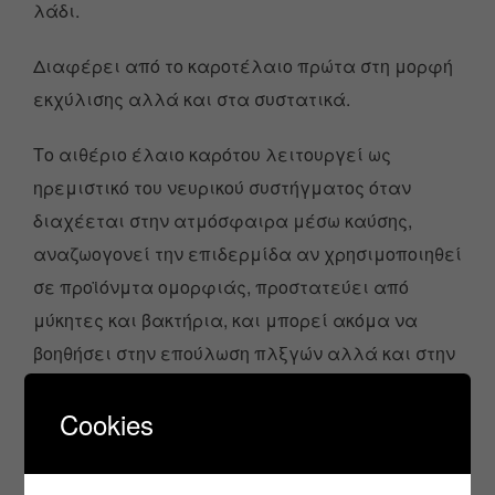
λάδι.
Διαφέρει από το καροτέλαιο πρώτα στη μορφή
εκχύλισης αλλά και στα συστατικά.
Το αιθέριο έλαιο καρότου λειτουργεί ως
ηρεμιστικό του νευρικού συστήγματος όταν
διαχέεται στην ατμόσφαιρα μέσω καύσης,
αναζωογονεί την επιδερμίδα αν χρησιμοποιηθεί
σε προϊόνμτα ομορφιάς, προστατεύει από
μύκητες και βακτήρια, και μπορεί ακόμα να
βοηθήσει στην επούλωση πλξγών αλλά και στην
καλή λειτουργία της καρδιάς αν
Cookies
χρησιμοποιηθεί για το σκοπό αυτό!
Η ισχυρή αντιοξειδωτική του δράση είναι αυτή