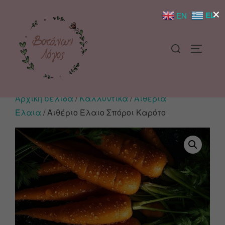
×
EL
EN
Αρχική σελίδα
/
Καλλυντικά
/
Αιθέρια
Έλαια
/ Αιθέριο Έλαιο Σπόροι Καρότο