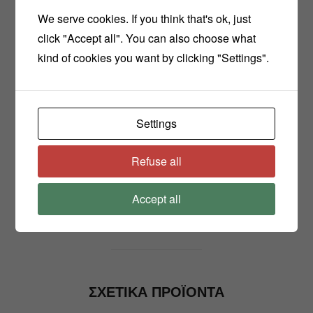
που το καθιστά ένα σηματικό όπλο κατά της
We serve cookies. If you think that's ok, just
οξείδωσης και της γήρανσης και τείνει να είναι
click "Accept all". You can also choose what
απαραίτητο στη χρήση των φυσικών αντηλιακών
kind of cookies you want by clicking "Settings".
προϊόντων.
Χρήση: Αντηλιακά και προϊόντα κατά των
Settings
ακτίνων UVA, αντιοξειδωτικά και οροί
αντιγήρανσης, επουλωτικά, after sun, λοσιόν κλπ.
Refuse all
Share
Accept all
ΣΧΕΤΙΚΆ ΠΡΟΪΌΝΤΑ