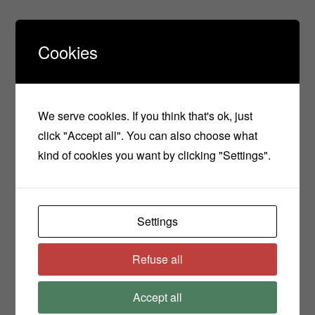
Μόνο συνδεδεμένοι πελάτες που έχουν
αγοράσει αυτό το προϊόν μπορούν να αφήσουν
Cookies
μία αξιολόγηση.
We serve cookies. If you think that's ok, just
click "Accept all". You can also choose what
kind of cookies you want by clicking "Settings".
ΣΧΕΤΙΚΆ ΠΡΟΪΌΝΤΑ
Settings
Refuse all
Accept all