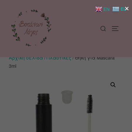
×
EL
EN
Αρχική σελίδα
/
Πλαστικές
/ Θήκη για Mascara
3ml