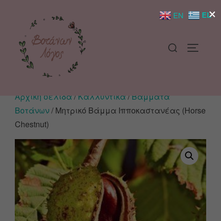
×
EL
EN
Αρχική σελίδα
/
Καλλυντικά
/
Βάμματα
Βοτάνων
/ Μητρικό Βάμμα Ιπποκαστανέας (Horse
Chestnut)