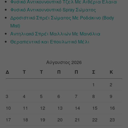
Φυσικό Αντικουνουπικό Τζελ Με Αιθέρια Έλαια
Φυσικό Αντικουνουπικό Spray Σώματος
Δροσιστικό Σπρέι Σώματος Με Ροδάκινο (Body
Mist)
Αντηλιακό Σπρέι Μαλλιών Με Μανόλια
Θεραπευτικό και Επουλωτικό Μέλι
Αύγουστος 2026
Δ
Τ
Τ
Π
Π
Σ
Κ
1
2
3
4
5
6
7
8
9
10
11
12
13
14
15
16
17
18
19
20
21
22
23