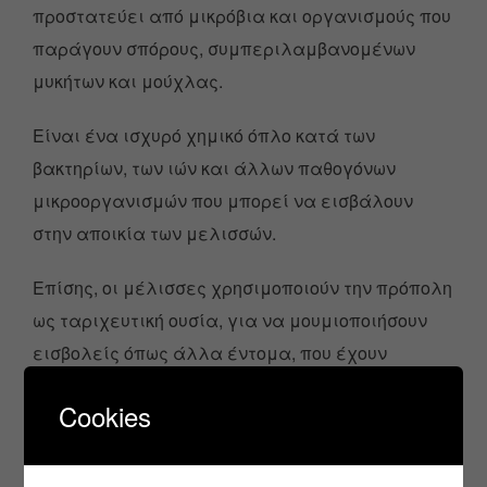
προστατεύει από μικρόβια και οργανισμούς που
παράγουν σπόρους, συμπεριλαμβανομένων
μυκήτων και μούχλας.
Είναι ένα ισχυρό χημικό όπλο κατά των
βακτηρίων, των ιών και άλλων παθογόνων
μικροοργανισμών που μπορεί να εισβάλουν
στην αποικία των μελισσών.
Επίσης, οι μέλισσες χρησιμοποιούν την πρόπολη
ως ταριχευτική ουσία, για να μουμιοποιήσουν
εισβολείς όπως άλλα έντομα, που έχουν
σκοτωθεί και είναι πολύ βαριά για να
Cookies
αφαιρεθούν από την αποικία.
Είναι ένα ισχυρό αντιοξειδωτικό και μπορεί να