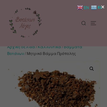
×
EL
EN
Αρχική σελίδα
/
Καλλυντικά
/
Βάμματα
Βοτάνων
/ Μητρικό Βάμμα Πρόπολης