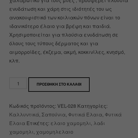
χαλαρωτικό για τους μύες , προσφέρει πλούσια
ενυδάτωση και χάρη στις ιδιότητές του ως
ανακουφιστικό των κοιλιακών πόνων είναι το
ιδανικότερο έλαιο για βρέφη και παιδιά.
Χρησιμοποιείται για πλούσια ενυδάτωση σε
όλους τους τύπους δέρματος και για
αιμορροίδες, έκζεμα, ακμή, κοκκινίλες, κνησμό,
κλπ.
ΠΡΟΣΘΉΚΗ ΣΤΟ ΚΑΛΆΘΙ
Κωδικός προϊόντος:
VEL-028
Κατηγορίες:
Καλλυντικά
,
Σαπούνια
,
Φυτικά Έλαια
,
Φυτικά
Έλαια
Ετικέτες:
ελαιο χαμομηλι
,
λαδι
χαμομηλι
,
χαμομηλελαιο