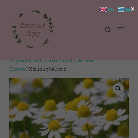
×
EL
EN
Αρχική σελίδα
/
Σαπούνια
/
Φυτικά
Έλαια
/ Χαμομηλέλαιο