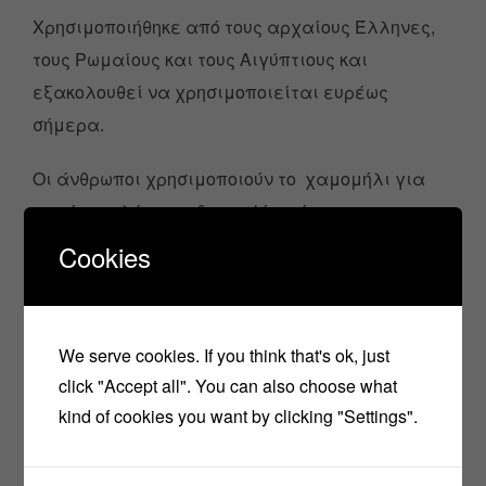
Χρησιμοποιήθηκε από τους αρχαίους Έλληνες,
τους Ρωμαίους και τους Αιγύπτιους και
εξακολουθεί να χρησιμοποιείται ευρέως
σήμερα.
Οι άνθρωποι χρησιμοποιούν το χαμομήλι για
κοινό κρυολόγημα, δυσπεψία , άγχος,
υπερβολικό κλάμα σε βρέφη ( κολικοί ) και
Cookies
πολλές άλλες καταστάσεις, αλλά δεν
υπάρχουν καλά επιστημονικά στοιχεία που να
υποστηρίζουν αυτές τις χρήσεις.
We serve cookies. If you think that's ok, just
click "Accept all". You can also choose what
Χρησιμοποιείται ως αναλγητικό, αντισηπτικό,
kind of cookies you want by clicking "Settings".
αγχολυτικό, αντιβακτηριδιακό, αντισπασμωδικό,
αντιφλεγμονώδες κλπ.