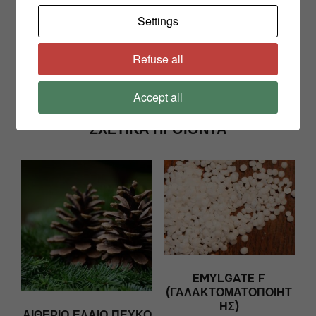
Share
Settings
Refuse all
Accept all
ΣΧΕΤΙΚΆ ΠΡΟΪΌΝΤΑ
EMYLGATE F
(ΓΑΛΑΚΤΟΜΑΤΟΠΟΙΗΤ
ΉΣ)
ΑΙΘΈΡΙΟ ΈΛΑΙΟ ΠΕΎΚΟ