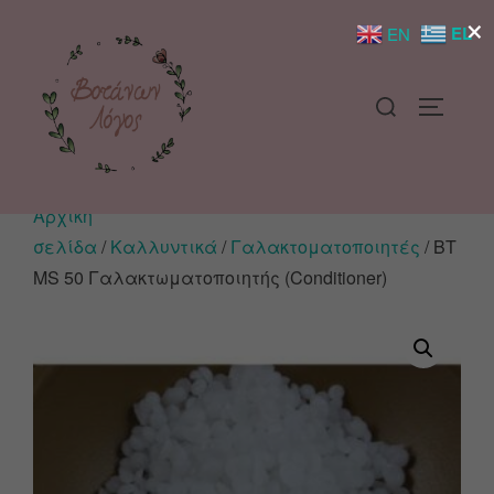
×
EL
EN
Αρχική
σελίδα
/
Καλλυντικά
/
Γαλακτοματοποιητές
/ BT
MS 50 Γαλακτωματοποιητής (Conditioner)