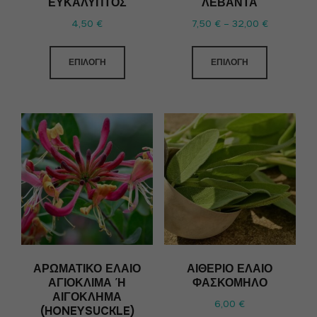
ΕΥΚΆΛΥΠΤΟΣ
ΛΕΒΆΝΤΑ
4,50
€
7,50
€
–
32,00
€
ΕΠΙΛΟΓΉ
ΕΠΙΛΟΓΉ
ΑΡΩΜΑΤΙΚΌ ΈΛΑΙΟ
ΑΙΘΈΡΙΟ ΈΛΑΙΟ
ΑΓΙΌΚΛΙΜΑ Ή Α
ΦΑΣΚΌΜΗΛΟ
ΙΓΌΚΛΗΜΑ (
6,00
€
HONEYSUCKLE)