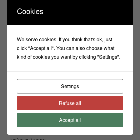
ξεπλύσιμο, αφήνοντας μια απαλή αίσθηση
Cookies
πούδρας στο δέρμα και προσδίδοντας
εξαιρετικές ιδιότητες ξεμπερδέματος στα
μαλακτικά μαλλιών.
We serve cookies. If you think that's ok, just
click "Accept all". You can also choose what
Σε ένα μαλακτικό μαλλιών, προσφέρει
kind of cookies you want by clicking "Settings".
μεταξένια υφή στα μαλλιά.
Λόγω της εξαιρετικής απαλότητάς του, είναι
Settings
κατάλληλο για μαλακτικά μαλλιών και
σώματος
Refuse all
. Το BTMS-50 μπορεί να χρησιμοποιηθεί ως συν-
Accept all
γαλακτωματοποιητής με το Polawax,
προσθέτοντας τις μαλακτικές του ιδιότητες στα
γαλακτώματα.