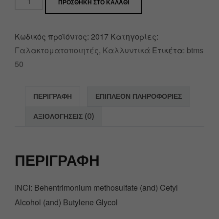
ΠΡΟΣΘΉΚΗ ΣΤΟ ΚΑΛΆΘΙ
Κωδικός προϊόντος:
2017
Κατηγορίες:
Γαλακτοματοποιητές
,
Καλλυντικά
Ετικέτα:
btms
50
ΠΕΡΙΓΡΑΦΉ
ΕΠΙΠΛΈΟΝ ΠΛΗΡΟΦΟΡΊΕΣ
ΑΞΙΟΛΟΓΉΣΕΙΣ (0)
ΠΕΡΙΓΡΑΦΉ
INCI: Behentrimonium methosulfate (and) Cetyl
Alcohol (and) Butylene Glycol