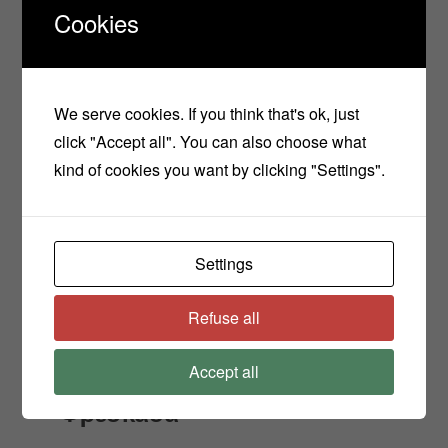
Cookies
5 στ. Αρωματικό έλαιο βανίλια
We serve cookies. If you think that's ok, just
click "Accept all". You can also choose what
Βρεγμένο δάσος
kind of cookies you want by clicking "Settings".
30 στ. Αιθέριο έλαιο πεύκο
20 στ. Αιθέριο έλαιο σανταλόξυλο
Settings
15 στ. Αιθέριο έλαιο juniperus
10 στ. Αιθέριο έλαιο πατσουλί
Refuse all
5 στ. Αιθέριο έλαιο μέντα
Accept all
Φρεσκάδα