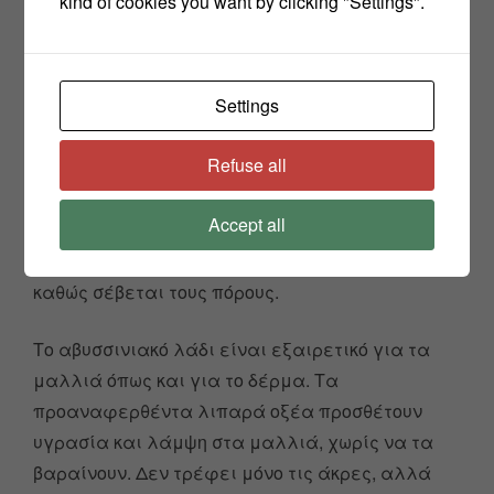
kind of cookies you want by clicking "Settings".
ιδιότητες. Είναι επίσης πλούσιο με βιταμίνες Α,
Ε, Β1, Β2, Β6 και C,
Settings
Αυτό τοποθετεί το λάδι Αβησσυνίας ως το
μοναδικό λάδι που ενυδατώνει πλούσια χωρίς
Refuse all
λιπαρότητα, βελτιώνοντας τον τόνο και την υφή,
μειώνοντας τη φλεγμονή και παρέχοντας
Accept all
αντιοξειδωτικά για εξαιρετικά αποτελέσματα
αντιγήρανσης. Είναι επίσης μη φαγεσωρογόνο
καθώς σέβεται τους πόρους.
Το αβυσσινιακό λάδι είναι εξαιρετικό για τα
μαλλιά όπως και για το δέρμα. Τα
προαναφερθέντα λιπαρά οξέα προσθέτουν
υγρασία και λάμψη στα μαλλιά, χωρίς να τα
βαραίνουν. Δεν τρέφει μόνο τις άκρες, αλλά