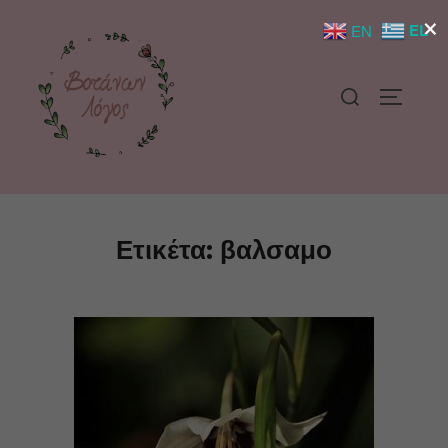
×
EL
EN
Ετικέτα:
βαλσαμο