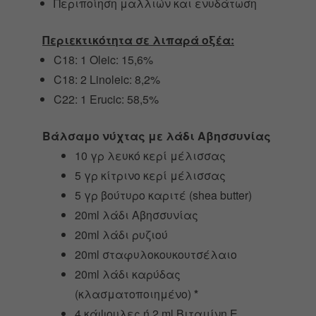
Περιποίηση μαλλιών και ενυδάτωση
Περιεκτικότητα σε λιπαρά οξέα:
C18: 1 Oleic: 15,6%
C18: 2 Linoleic: 8,2%
C22: 1 Erucic: 58,5%
Βάλσαμο νύχτας με λάδι Αβησσυνίας
10 γρ λευκό κερί μέλισσας
5 γρ κίτρινο κερί μέλισσας
5 γρ βούτυρο καριτέ (shea butter)
20ml λάδι Αβησσυνίας
20ml λάδι ρυζιού
20ml σταφυλοκουκουτσέλαιο
20ml λάδι καρύδας
(κλασματοποιημένο)
*
4 κάψουλες ή 2 ml Βιταμίνη Ε