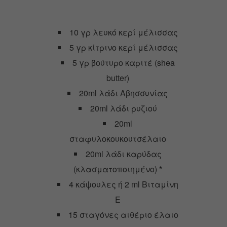
10 γρ λευκό κερί μέλισσας
5 γρ κίτρινο κερί μέλισσας
5 γρ βούτυρο καριτέ (shea
butter)
20ml λάδι Αβησσυνίας
20ml λάδι ρυζιού
20ml
σταφυλοκουκουτσέλαιο
20ml λάδι καρύδας
(κλασματοποιημένο)
*
4 κάψουλες ή 2 ml Βιταμίνη
Ε
15 σταγόνες αιθέριο έλαιο