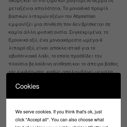
ακόμη και το πιο ξηρό και ραγισμένο δέρμα σε
μεταξένια απαλότητα. Το μοναδικό προφίλ
βασικών λιπαρών οξέων του Abyssinian
εμφανίζει μια σύνθεση που δεν βρίσκεται σε
καμία άλλη φυσική ουσία. Συγκεκριμένα, το
Ερουκικό οξύ, ένα μονοακόρεστο ωμέγα-9
λιπαρό οξύ, είναι αποκλειστικό για το
αβυσσινιακό λάδι, το οποίο προσδίδει την
πλούσια βελούδινη αίσθηση και το άπειρο βάθος
της ενυδάτωσης, καθώς απολαμβάνει μεγάλη
διάρκεια ζωής ανθεκτικό στην οξείδωση.
Cookies
Για την περιποίηση της επιδερμίδας, το
αβυσσινιακό λάδι περιέχει αφθονία τόσο των
λινελαϊκών όσο και των λινολενικών οξέων, η
We serve cookies. If you think that's ok, just
οποία δίνει τις αντιφλεγμονώδεις,
click "Accept all". You can also choose what
αναγεννητικές και περιποιητικές του