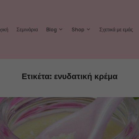
χική
Σεμινάρια
Blog
Shop
Σχετικά με εμάς
Ετικέτα:
ενυδατική κρέμα