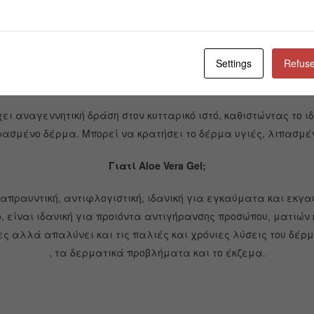
δέρματος και αποτρέπει τη γήρανση των κυττάρων τ
ιδιότητες είναι ένα από τα βασικά οφέλη του π
καταπραΰνει το δέρμα.
Settings
Refuse
ετική φυσική απολέπιση και βοηθά στη λείανση και απαλότητα
χει αναγεννητική δράση στον κυτταρικό ιστό, καθιστώντας το ιδ
ρασμένο δέρμα. Μπορεί να κρατήσει το δέρμα υγιές, λιπασμέν
Γιατί Aloe Vera Gel;
ταπραυντική, αντιφλογιστική, ιδανική για εγκαύματα και εκ
, είναι ιδανική για προιόντα αντιγήρανσης προσώπου, ματιών
ες αλλά απαλύνει και τις παλιές και χρόνιες λύσεις του δέρμ
, τα δερματικά προβλήματα και το έκζεμα.