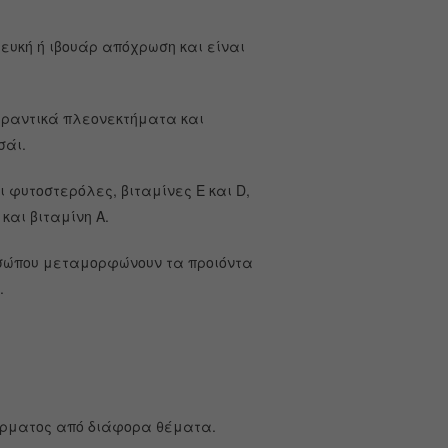
λευκή ή ιβουάρ απόχρωση και είναι
γηραντικά πλεονεκτήματα και
σάι.
 φυτοστερόλες, βιταμίνες Ε και D,
και βιταμίνη Α.
ροσώπου μεταμορφώνουν τα προιόντα
.
έρματος από διάφορα θέματα.