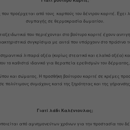
Γιατί βούτυρο Καριτέ;
ς που προέρχεται από τους καρπούς του δέντρου καριτέ. Έχει 
συμπαγής σε θερμοκρασία δωματίου.
ιοξειδωτικά που περιέχονται στο βούτυρο καριτέ έχουν αντι
ακτηριστικά συγκρίσιμα με αυτά που υπάρχουν στο πράσινο τ
 σημαντικά λιπαρά οξέα (κυρίως στεατικό και ελαϊκό οξέα) και
υ το καθιστά ιδανικό για θεραπεία ερεθισμών του δέρματος, 
ώπου και σώματος. Η προσθήκη βούτυρου καριτέ σε κρέμες π
σε πολύτιμους συμάχους κατά της ξηρότητας και της γήρανσης
Γιατί λάδι Καλέντουλας;
οποιείται από αμνημονεύτων χρόνων για την προστασία του δ