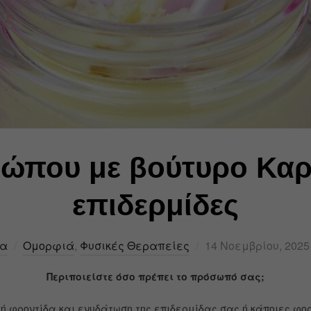
που με βούτυρο Καρι
επιδερμίδες
σα
Ομορφιά
,
Φυσικές Θεραπείες
14 Νοεμβρίου, 2025
Περιποιείστε όσο πρέπει το πρόσωπό σας;
ή φροντίδα και ενυδάτωση της επιδερμίδας σας ή κάποιες φο