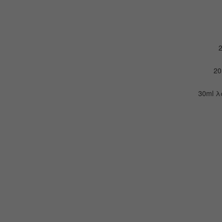
20
30ml λ