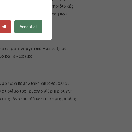
ου δέρματος. Οι αντιβακτηριδιακές
ου βοηθά στην αποκατάσταση και
 all
Accept all
 του δέρματος.
ιαίτερα ευεργετικό για το ξηρό,
ο και ελαστικό.
γαύματα απόμηλιακή ακτονοβολία,
 και σώματος, εξαφανίζειμε συχνή
ατος. Ανακουφίζουν τις αιμορροίδες