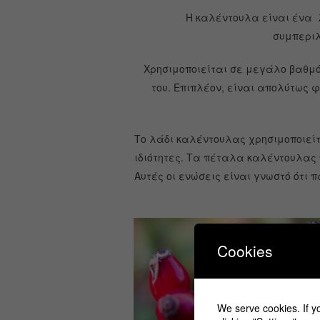
Η καλέντουλα είναι ένα λ
συμπεριλ
Χρησιμοποιείται σε μεγάλο βαθμό 
του. Επιπλέον, είναι απολύτως φ
Το λάδι καλέντουλας χρησιμοποιείτ
ιδιότητες. Τα πέταλα καλέντουλας 
Αυτές οι ενώσεις είναι γνωστό ότι
Cookies
We serve cookies. If yo