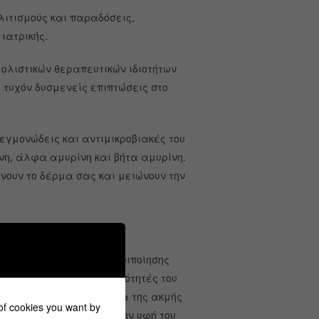
λιτισμούς και παραδόσεις,
ιατρικής.
 ολιστικών θεραπευτικών ιδιοτήτων
α τυχόν δυσμενείς επιπτώσεις στο
εγμονώδεις και αντιμικροβιακές του
νη, άλφα αμυρίνη και βήτα αμυρίνη.
νουν το δέρμα σας και μειώνουν την
αφυλλιάς;
 συχνά σε προϊόντα περιποίησης
αι αντιφλεγμονώδεις ιδιότητές του
ι ότι βοηθά στη θεραπεία της ακμής
 of cookies you want by
ρματος, ενώ βελτιώνει την υφή του