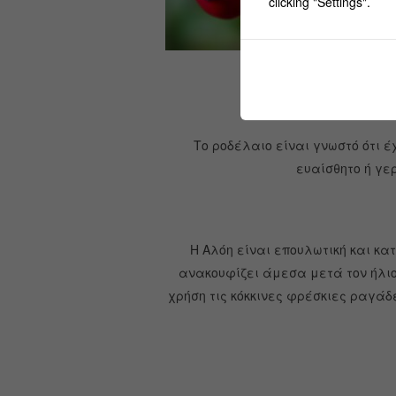
clicking "Settings".
Παρέχει εξαιρ
Το ροδέλαιο είναι γνωστό ότι έ
ευαίσθητο ή γε
Η Αλόη είναι επουλωτική και κα
ανακουφίζει άμεσα μετά τον ήλιο
χρήση τις κόκκινες φρέσκιες ραγάδ