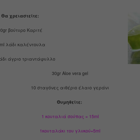
Θα χρειαστείτε:
20gr βούτυρο Καριτέ
ml λάδι καλέντουλα
άδι άγριο τριαντάφυλλο
30gr Aloe vera gel
10 σταγόνες αιθέριο έλαιο γεράνι
Θυμηθείτε:
1 κουταλιά σούπας = 15ml
1κουταλάκι του γλυκού=5ml