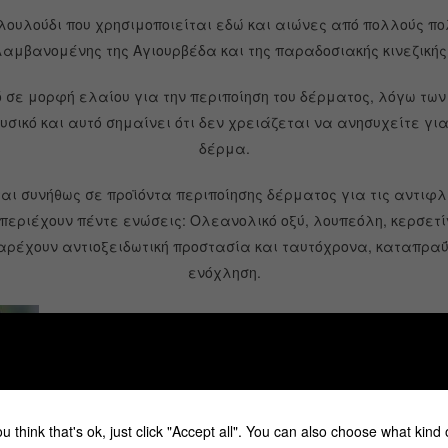
ουλούδι που χρησιμοποιείται εδώ και αιώνες από πολλούς πο
αμβανομένης της Αγιουρβέδα και της παραδοσιακής κινεζικής 
σε μορφή ελαίου για την περιποίηση του δέρματος, λόγω των
υσικό και αυτό σημαίνει ότι δεν χρειάζεται να ανησυχείτε γι
δέρμα.
αι συνήθως σε προϊόντα περιποίησης δέρματος για τις αντιφλ
περιέχουν πέντε ενώσεις: Ολεανολικό οξύ, λουπεόλη, κερσετί
 παρέχουν αντιοξειδωτική προστασία και ταυτόχρονα, καταπραΰ
ενόχληση.
Γιατί λάδι Άγριας Τριαντ
Το έλαιο άγριας τριανταφυλλιάς χρησιμοποιείται
δέρματος για τις καταπραϋντικές, επανορθωτικές κ
που προάγουν το ζωντανό και υγιές δέρμα. Πιστεύετα
u think that's ok, just click "Accept all". You can also choose what kind
και μειώνει τη φλεγμονή και την ερυθρότητα του δέ