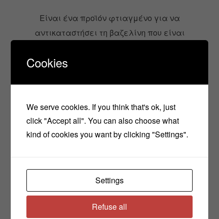
Είναι ένα προϊόν φτιαγμένο για να
αντικαταστήσει τη βαζελίνη που είναι
φτιαγμένη από πετρέλαιο. Ή φυτική βαζελίνη
Cookies
περιέχει μείγμα ελαίων και τριγλυκεριδίων
και λευκό κερί.
Μιμείται αρκετά καλά τις
ιδιότητες της βαζελίνης που έχουμε γνωρίσει
μέχρι τώρα και λειτουργεί με τον ίδιο τρόπο ως
We serve cookies. If you think that's ok, just
click "Accept all". You can also choose what
ενυδατικός παράγοντας για πολύ ξηρές και
kind of cookies you want by clicking "Settings".
ταλαιπωρημένες επιδερμίδες.
Το λάδι αβοκάντο
Settings
Είναι πλούσιο σε ελαϊκό οξύ. Λειτουργεί ως
Refuse all
αντιοξειδωτικό και αντιφλεγμονώδες