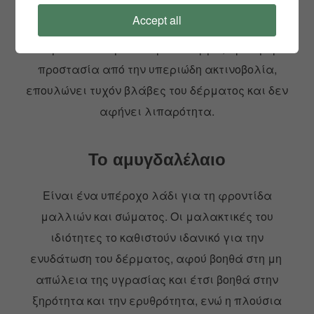
αφήνοντας το δέρμα απαλό δυνατό και
Accept all
ελαστικό. Είναι ιδανικό για τον κνησμό, το
σκασμένο και αφυδατωμένο δέρμα, προσφέρει
προστασία από την υπεριώδη ακτινοβολία,
επουλώνει τυχόν βλάβες του δέρματος και δεν
αφήνει λιπαρότητα.
Το αμυγδαλέλαιο
Είναι ένα υπέροχο λάδι για τη φροντίδα
μαλλιών και σώματος. Οι μαλακτικές του
ιδιότητες το καθιστούν ιδανικό για την
ενυδάτωση του δέρματος, αφού βοηθά στη μη
απώλεια της υγρασίας και έτσι βοηθά στην
ξηρότητα και την ερυθρότητα, ενώ η πλούσια