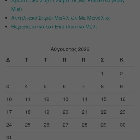
Δροσιστικό Σπρέι Σώματος Με Ροδάκινο (Body
Mist)
Αντηλιακό Σπρέι Μαλλιών Με Μανόλια
Θεραπευτικό και Επουλωτικό Μέλι
Αύγουστος 2026
Δ
Τ
Τ
Π
Π
Σ
Κ
1
2
3
4
5
6
7
8
9
10
11
12
13
14
15
16
17
18
19
20
21
22
23
24
25
26
27
28
29
30
31