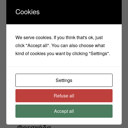
10 στ. Αιθέριο έλαιο περγαμόντο
Cookies
5 στ. Αρωματικό έλαιο βανίλια
We serve cookies. If you think that's ok, just
click "Accept all". You can also choose what
kind of cookies you want by clicking "Settings".
Βρεγμένο δάσος
30 στ. Αιθέριο έλαιο πεύκο
20 στ. Αιθέριο έλαιο σανταλόξυλο
Settings
15 στ. Αιθέριο έλαιο juniperus
Refuse all
10 στ. Αιθέριο έλαιο πατσουλί
5 στ. Αιθέριο έλαιο μέντα
Accept all
Φρεσκάδα