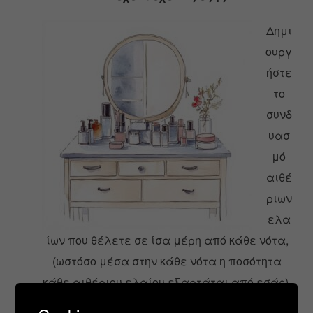
Δημι
ουργ
ήστε
το
συνδ
υασ
μό
αιθέ
ριων
ελα
ίων που θέλετε σε ίσα μέρη από κάθε νότα,
(ωστόσο μέσα στην κάθε νότα η ποσότητα
κάθε αιθέριου ελαίου εξαρτάται από εσάς).
Για ένα άρωμα 100 ml θα χρειαστείτε 25 ml