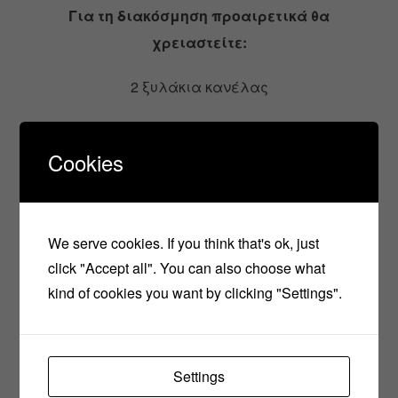
Για τη διακόσμηση προαιρετικά θα
χρειαστείτε:
2 ξυλάκια κανέλας
τριμένη σοκολάτα
Cookies
φρούτα του δάσους
τρούφα σοκολάτας ή χρωματιστή
We serve cookies. If you think that's ok, just
marsmellows
click "Accept all". You can also choose what
kind of cookies you want by clicking "Settings".
Πως θα το φτιάξετε:
Χτυπάμε καλά το μισό από το γάλα με το κακάο
Settings
και στη συνέχεια προσθέτουμε και το υπόλοπο