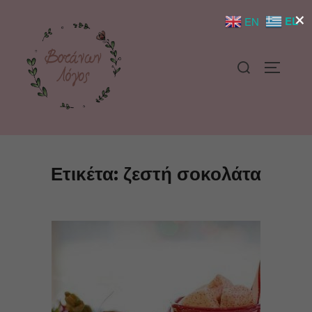
×
EL
EN
Ετικέτα:
ζεστή σοκολάτα