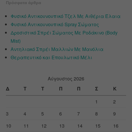
Πρόσφατα άρθρα
Φυσικό Αντικουνουπικό Τζελ Με Αιθέρια Έλαια
Φυσικό Αντικουνουπικό Spray Σώματος
Δροσιστικό Σπρέι Σώματος Με Ροδάκινο (Body
Mist)
Αντηλιακό Σπρέι Μαλλιών Με Μανόλια
Θεραπευτικό και Επουλωτικό Μέλι
Αύγουστος 2026
Δ
Τ
Τ
Π
Π
Σ
Κ
1
2
3
4
5
6
7
8
9
10
11
12
13
14
15
16