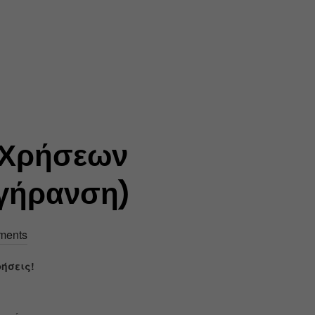
 Χρήσεων
ιγήρανση)
ments
ήσεις!