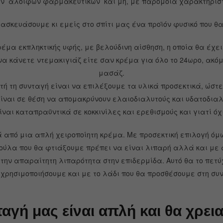
ν αλοιφών φαρμακευτικών και μη, με παρόμοια χαρακτηριστ
τασκευάσουμε κι εμείς στο σπίτι μας ένα προϊόν φυσικό που 
έμα εκπληκτικής υφής, με βελούδινη αίσθηση, η οποία θα έχει
 να κάνετε ντεμακιγιάζ είτε σαν κρέμα για όλο το 24ωρο, ακό
μασάζ.
τή τη συνταγή είναι να επιλέξουμε τα υλικά προσεκτικά, ώστε
είναι σε θέση να απομακρύνουν ελαιοδιαλυτούς και υδατοδιαλ
ναι καταπραϋντικά σε κοκκινίλες και ερεθισμούς και γιατί όχι
 από μια απλή χειροποίητη κρέμα. Με προσεκτική επιλογή ό
ούλα που θα φτιάξουμε πρέπει να είναι λιπαρή αλλά και με 
 την απαραίτητη λιπαρότητα στην επιδερμίδα. Αυτό θα το πε
 χρησιμοποιήσουμε και με το λάδι που θα προσθέσουμε στη συ
αγή μας είναι απλή και θα χρεια