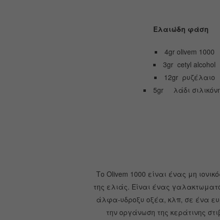
Ελαιώδη φάση
4gr olivem 1000
3gr cetyl alcohol
12gr ρυζέλαιο
5gr λάδι σιλικόν
Το Olivem 1000 είναι ένας μη ιον
της ελιάς. Είναι ένας γαλακτωματο
άλφα-υδροξυ οξέα, κλπ, σε ένα ευ
την οργάνωση της κεράτινης στ