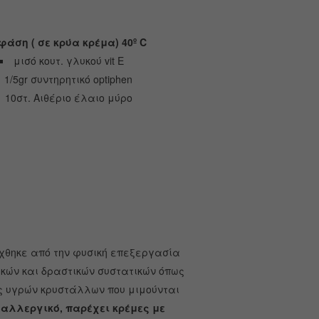
φάση ( σε κρύα κρέμα) 40º
C
μισό κουτ. γλυκού vit E
1/5gr συντηρητικό optiphen
10στ. Αιθέριο έλαιο μύρο
ύχθηκε από την φυσική επεξεργασία
ικών και δραστικών συστατικών όπως
ς υγρών κρυστάλλων που μιμούνται
αλλεργικό, παρέχει κρέμες με