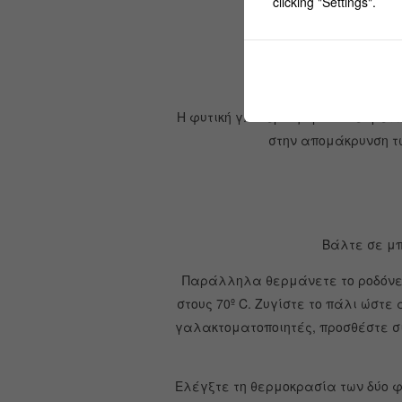
clicking "Settings".
Η φυτική γλυκερίνη προσδίδει μετ
στην απομάκρυνση τω
Βάλτε σε μπέ
Παράλληλα θερμάνετε το ροδόνερο
στους 70º C.
Ζυγίστε το πάλι ώστε 
γαλακτοματοποιητές, προσθέστε σι
Ελέγξτε τη θερμοκρασία των δύο φ