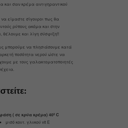
μα και σαν κρέμα αντιγηραντικού
 να είμαστε σίγουροι πως θα
υτούς ρύπους ακόμα και στην
, θέλουμε και λίγη σύσφιξη!!
μως μπορούμε να πλησιάσουμε κατά
αρκετή ποσότητα νερού ώστε να
τύχουμε με τους γαλακτοματοποιητές
νέχεια.
στείτε:
φάση ( σε κρύα κρέμα) 40º
C
μισό κουτ. γλυκού vit E