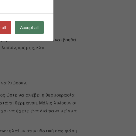
 all
Accept all
ης προσώπου και σώματος και βοηθά
λοσιόν, κρέμες, κλπ.
ι να λιώσουν.
ύος ώστε να ανέβει η θερμοκρασία
κατά τη θέρμανση.
Μόλις λιώσουν οι
μέχρι να έχετε ένα διάφανο μείγμα
 των ελαίων στην υδατική σας φάση