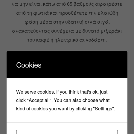
να μην είναι κάτω από 65 βαθμούς αφαιρέστε
από τη φωτιά και προσθέτετε την ελαιώδη
φάση μέσα στην υδατική σιγά σιγά,
ανακατεύοντας συνέχεια με δυνατό μιξεράκι
του καφέ ή ηλεκτρικό αυγοδάρτη.
Cookies
Μόλις πήξει η κρέμα και η θερμοκρασία είναι
περίπου 35 βαθμούς Κελσίου και κάτω
προσθέτουμε τη Βιτ Ε, το συντηρητικό και το
We serve cookies. If you think that's ok, just
αιθέριο έλαιο ανακατεύοντας συνέχεια.
click "Accept all". You can also choose what
kind of cookies you want by clicking "Settings".
Αφήνετ
ε την
κρέμα