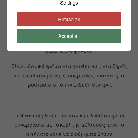
Settings
να
σταθεί
Refuse all
για μια περίπου ώρα πριν την αποθηκεύσετε σε
γυάλινο βάζο.
Accept all
Θα διατηρηθεί για 6 μήνες τουλάχιστον. Δεν τη
βάζετε στο ψυγείο.
Είναι ιδανική κρέμα για ηλικίες 40+, για ξηρές
και αφυδατωμένες επιδερμίδες, ιδανική για
προστασία από την έκθεση στο κρύο.
Το olivem της δίνει την ιδανική πλούσια υφή σε
συνεργασία με το κερί της μέλισσας, ενώ το
σιτέλαιο και έλαιο σύμφυτο δρούν