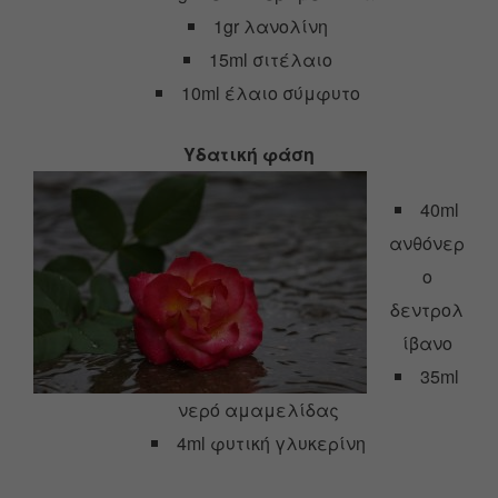
1gr λανολίνη
15ml σιτέλαιο
10ml έλαιο σύμφυτο
Υδατική φάση
40ml
ανθόνερ
ο
δεντρολ
ίβανο
35ml
νερό αμαμελίδας
4ml φυτική γλυκερίνη