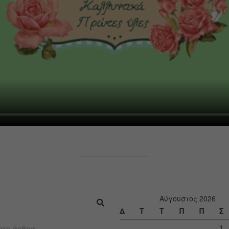
Αύγουστος 2026
Δ
Τ
Τ
Π
Π
Σ
1
ατα άρθρα