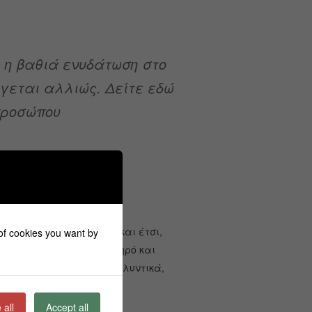
ς η βαθιά ενυδάτωση στο
ύγεται αλλιώς. Δείτε εδώ
 προσώπου
λάρωση του δέρματος και έτσι,
 of cookies you want by
υαλουρονικού, κάτι το ξηρό και
 συνθήκες, τα λάθος καλλυντικά,
 νεανικό.
 all
Accept all