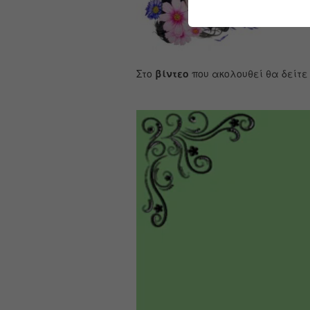
Στο
βίντεο
που ακολουθεί θα δείτε 