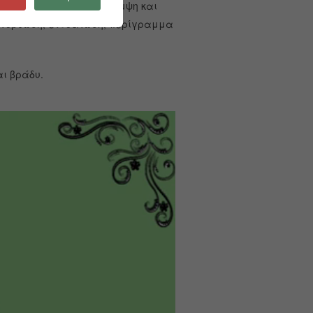
όσωπο τη χαμένη του λάμψη και
 Ανόρθωση, ενυδάτωση, περίγραμμα
αι βράδυ.