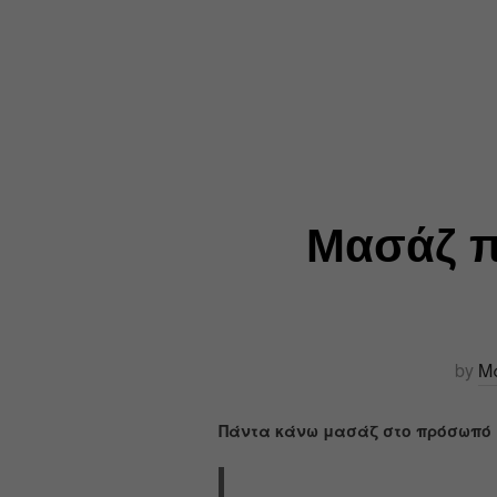
Μασάζ π
by
Μ
Πάντα κάνω μασάζ στο πρόσωπό μο