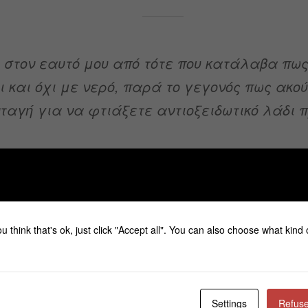
ο στον εαυτό μου από τότε που κατάλαβα πω
ι και όχι με νερό, παρά το γεγονός πως ακο
νταγή για να φτιάξετε αντιοξειδωτικό λάδι
Καθώς μεγαλώνουμε η βαρύτητα δυστυχώς προκαλεί χα
u think that's ok, just click "Accept all". You can also choose what kind
κάτι η μειωμένη παραγωγή κολλαγόνου, ελαστίνης και 
αφυδατωμένο δέρμα, η ρύπανση, το άγχος, οι καιρικές
κλπ δεν βοηθούν πολύ ώστε να έχουμε δέρμα ωραίο και
Settings
Refuse