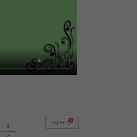
0,00
€
Κ
2