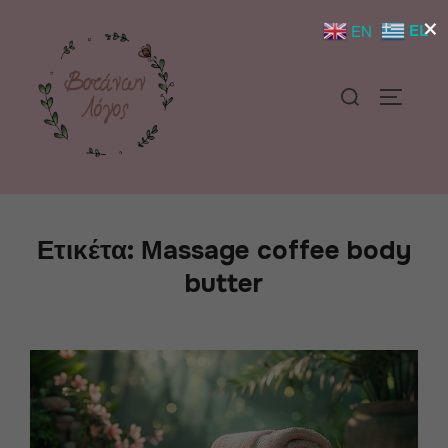
×
EL
EN
Ετικέτα:
Μassage coffee body
butter