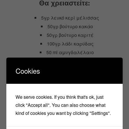
Θα χρειαστείτε:
5γρ λευκό κερί μέλισσας
50γρ βούτυρο κακάο
50γρ βούτυρο καριτέ
100γρ λάδι καρύδας
50 ml αμυγδαλέλαιο
1 κουτ σούπας κακάο
Cookies
3 βανίλιες σε σκόνη για κέικ
We serve cookies. If you think that's ok, just
Εκτέλ
click "Accept all". You can also choose what
kind of cookies you want by clicking "Settings".
εση
Βάζε