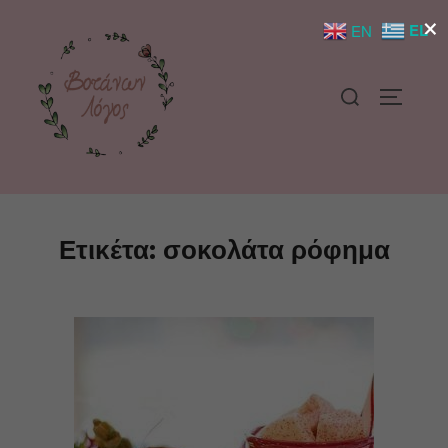
×
EL
EN
Ετικέτα:
σοκολάτα ρόφημα