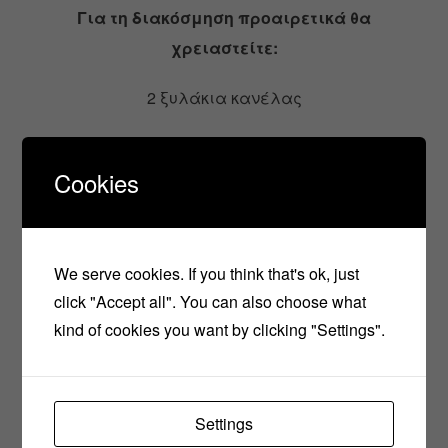
Για τη διακόσμηση προαιρετικά θα
χρειαστείτε:
2 ξυλάκια κανέλας
τριμένη σοκολάτα
Cookies
φρούτα του δάσους
τρούφα σοκολάτας ή χρωματιστή
We serve cookies. If you think that's ok, just
marsmellows
click "Accept all". You can also choose what
kind of cookies you want by clicking "Settings".
Πως θα το φτιάξετε:
Χτυπάμε καλά το μισό από το γάλα με το κακάο
Settings
και στη συνέχεια προσθέτουμε και το υπόλοπο