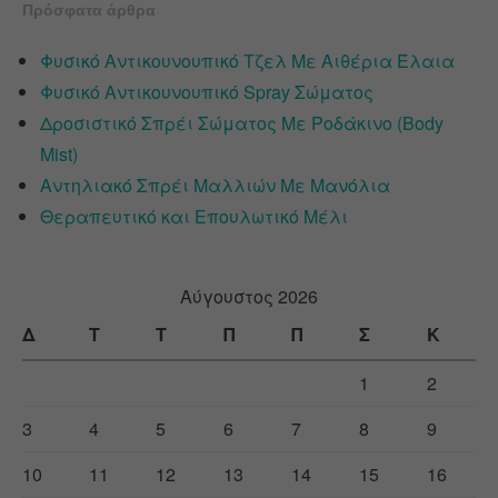
Πρόσφατα άρθρα
Φυσικό Αντικουνουπικό Τζελ Με Αιθέρια Έλαια
Φυσικό Αντικουνουπικό Spray Σώματος
Δροσιστικό Σπρέι Σώματος Με Ροδάκινο (Body
Mist)
Αντηλιακό Σπρέι Μαλλιών Με Μανόλια
Θεραπευτικό και Επουλωτικό Μέλι
Αύγουστος 2026
Δ
Τ
Τ
Π
Π
Σ
Κ
1
2
3
4
5
6
7
8
9
10
11
12
13
14
15
16