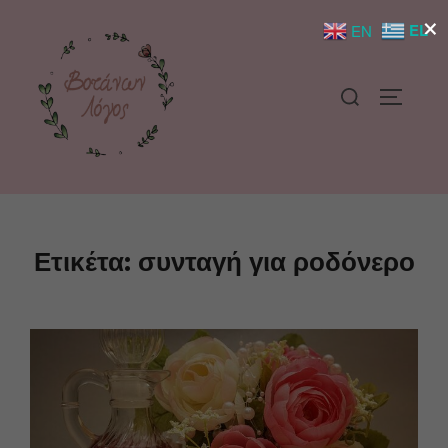
×
EL
EN
Ετικέτα:
συνταγή για ροδόνερο