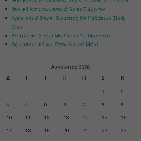
Φυσικό Αντικουνουπικό Τζελ Με Αιθέρια Έλαια
Φυσικό Αντικουνουπικό Spray Σώματος
Δροσιστικό Σπρέι Σώματος Με Ροδάκινο (Body
Mist)
Αντηλιακό Σπρέι Μαλλιών Με Μανόλια
Θεραπευτικό και Επουλωτικό Μέλι
Αύγουστος 2026
Δ
Τ
Τ
Π
Π
Σ
Κ
1
2
3
4
5
6
7
8
9
10
11
12
13
14
15
16
17
18
19
20
21
22
23