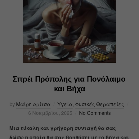
Σπρέι Πρόπολης για Πονόλαιμο
και Βήχα
by
Μαίρη Δρίτσα
Υγεία
,
Φυσικές Θεραπείες
6 Νοεμβρίου, 2025
No Comments
Μια εύκολη και γρήγορη συνταγή θα σας
δώσω η οποία θα σας βοηθήσει με το βήχα και