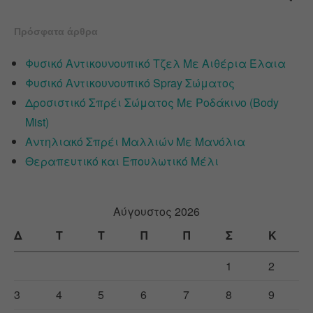
Πρόσφατα άρθρα
Φυσικό Αντικουνουπικό Τζελ Με Αιθέρια Έλαια
Φυσικό Αντικουνουπικό Spray Σώματος
Δροσιστικό Σπρέι Σώματος Με Ροδάκινο (Body
Mist)
Αντηλιακό Σπρέι Μαλλιών Με Μανόλια
Θεραπευτικό και Επουλωτικό Μέλι
Αύγουστος 2026
Δ
Τ
Τ
Π
Π
Σ
Κ
1
2
3
4
5
6
7
8
9