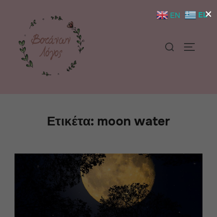
×
EL
EN
Ετικέτα:
moon water