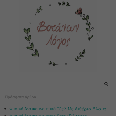
Πρόσφατα άρθρα
Φυσικό Αντικουνουπικό Τζελ Με Αιθέρια Έλαια
Φυσικό Αντικουνουπικό Spray Σώματος