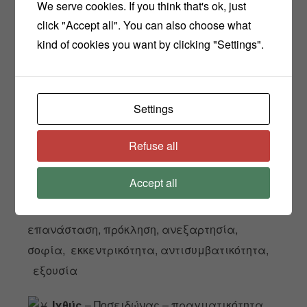
We serve cookies. If you think that's ok, just
μεταμόρφωση, δίψα για εξουσία κι χρήμα,
click "Accept all". You can also choose what
ερωτικό πάθος, μεταμόρφωση,
kind of cookies you want by clicking "Settings".
απεγκλωβισμός και αγώνας για επιβίωση,
ορμή και έκφραση
Settings
Αιγόκερως
– Κρόνος – πειθαρχία, όρια,
υπευθυνότητα, περιορισμοί και εξουσία,
Refuse all
εγκράτεια, τιμιότητα, υπομονή, έλλειψη
αυθορμητισμού
Accept all
Υδροχόος
– Ουρανός, Κρόνος – αλλαγή,
επανάσταση, πρόκληση, ανεξαρτησία,
σοφία, εκκεντρικότητα, αντισυμβατικότητα,
εξουσία
Ιχθύς
– Ποσειδώνας – πραγματικότητα,