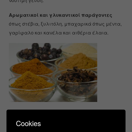
νόστιμη γεύση.
Αρωματικοί και γλυκαντικοί παράγοντες
όπως στέβια, ξυλιτόλη, μπαχαρικά όπως μέντα,
γαρίφαλο και κανέλα και αιθέρια έλαια.
Ο ενεργός άνθρακας
είναι ένα
Cookies
αποτελεσματικό εργαλείο για τον καθαρισμό