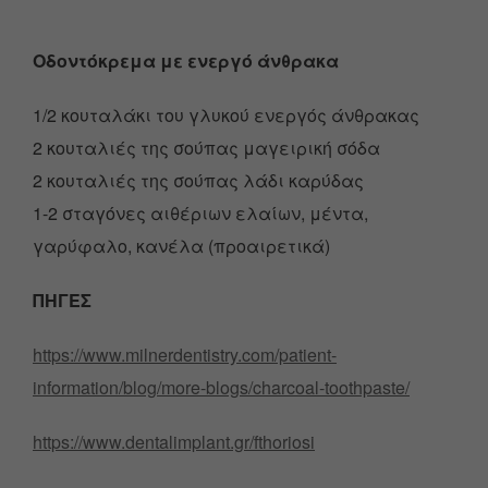
Οδοντόκρεμα με ενεργό άνθρακα
1/2 κουταλάκι του γλυκού ενεργός άνθρακας
2 κουταλιές της σούπας μαγειρική σόδα
2 κουταλιές της σούπας λάδι καρύδας
1-2 σταγόνες αιθέριων ελαίων, μέντα,
γαρύφαλο, κανέλα (προαιρετικά)
ΠΗΓΕΣ
https://www.milnerdentistry.com/patient-
information/blog/more-blogs/charcoal-toothpaste/
https://www.dentalimplant.gr/fthoriosi