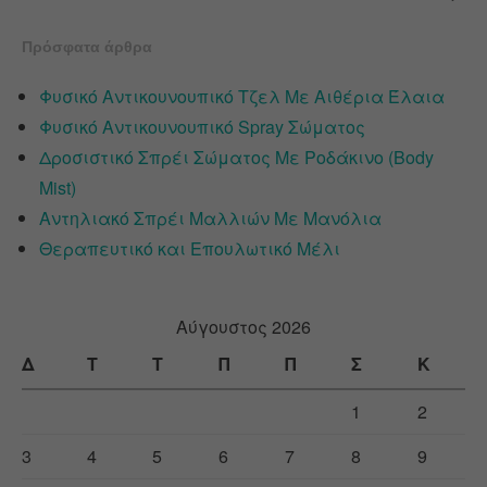
Πρόσφατα άρθρα
Φυσικό Αντικουνουπικό Τζελ Με Αιθέρια Έλαια
Φυσικό Αντικουνουπικό Spray Σώματος
Δροσιστικό Σπρέι Σώματος Με Ροδάκινο (Body
Mist)
Αντηλιακό Σπρέι Μαλλιών Με Μανόλια
Θεραπευτικό και Επουλωτικό Μέλι
Αύγουστος 2026
Δ
Τ
Τ
Π
Π
Σ
Κ
1
2
3
4
5
6
7
8
9