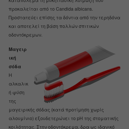
καταπολεμά τη μυκητιασική λοίμωξη που
προκαλείται από το Candida albicans.
Προστατεύει επίσης τα δόντια από την τερηδόνα
και αποτελεί τη βάση πολλών σπιτικών
οδοντόκρεμων.
Μαγειρ
ική
σόδα
Η
αλκαλικ
ή φύση
της
μαγειρικής σόδας (κατά προτίμηση χωρίς
αλουμίνιο) εξουδετερώνει το pH της στοματικής
κοιλότητας. Στην οδοντόκρεμα, δρα ως ιδανικό