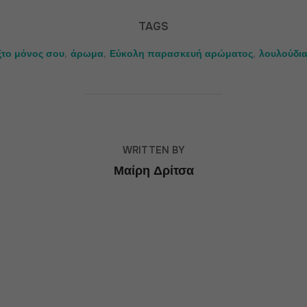
TAGS
ξτο μόνος σου
,
άρωμα
,
Εύκολη παρασκευή αρώματος
,
λουλούδι
POST AUTHOR
WRITTEN BY
Μαίρη Δρίτσα