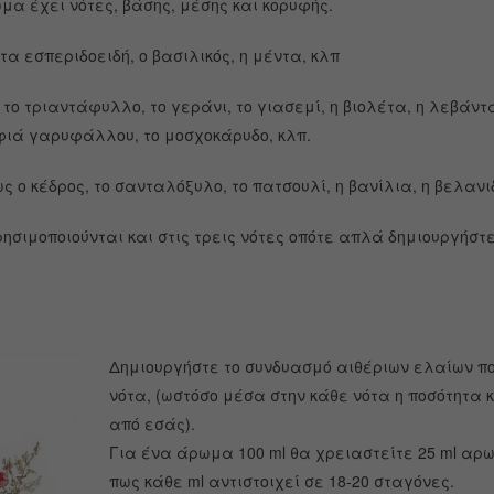
α έχει νότες, βάσης, μέσης και κορυφής.
τα εσπεριδοειδή, ο βασιλικός, η μέντα, κλπ
το τριαντάφυλλο, το γεράνι, το γιασεμί, η βιολέτα, η λεβάντα
φιά γαρυφάλλου, το μοσχοκάρυδο, κλπ.
ς ο κέδρος, το σανταλόξυλο, το πατσουλί, η βανίλια, η βελανιδ
σιμοποιούνται και στις τρεις νότες οπότε απλά δημιουργήστ
Δημιουργήστε το συνδυασμό αιθέριων ελαίων πο
νότα, (ωστόσο μέσα στην κάθε νότα η ποσότητα 
από εσάς).
Για ένα άρωμα 100 ml θα χρειαστείτε 25 ml αρω
πως κάθε ml αντιστοιχεί σε 18-20 σταγόνες.