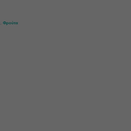
α
,
Φρούτα