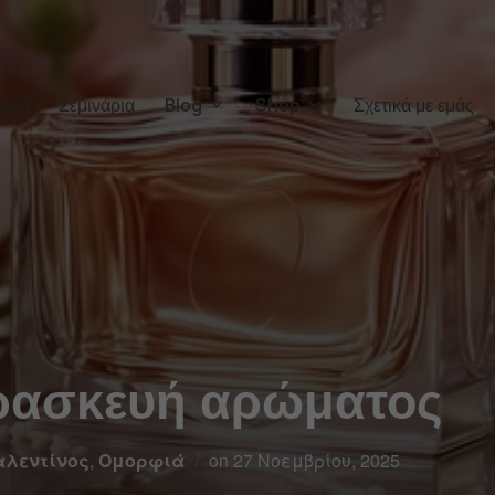
χική
Σεμινάρια
Blog
Shop
Σχετικά με εμάς
ρασκευή αρώματος
αλεντίνος
,
Ομορφιά
on
27 Νοεμβρίου, 2025