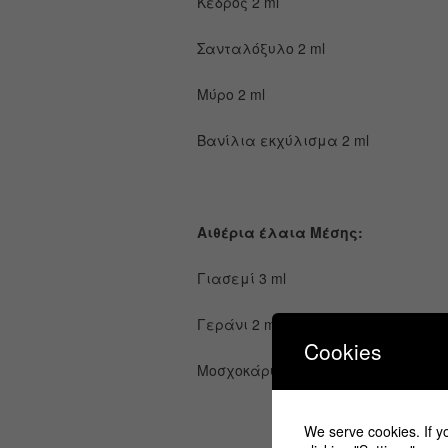
Κέδρος 2 ml
Σανταλόξυλο 2 ml
Μύρο 2 ml
Βανίλια εκχύλισμα 
Αιθέρια έλαια Μέσης:
Γιασεμί 3 ml
Γεράνι 2 ml
Cookies
Μοσχοκάρυδο 3 ml
We serve cookies. If yo