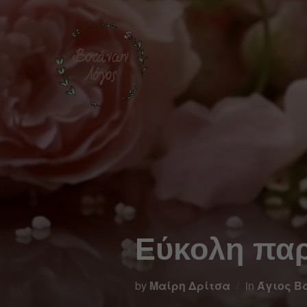
Αρ
Εύκολη πα
by
Μαίρη Δρίτσα
in
Άγιος Β