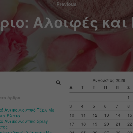
Previous
ριο: Αλοιφές και
Αύγουστος 2026
Δ
Τ
Τ
Π
Π
Σ
1
ατα άρθρα
3
4
5
6
7
8
κό Αντικουνουπικό Τζελ Με
10
11
12
13
14
15
ρια Έλαια
ό Αντικουνουπικό Spray
17
18
19
20
21
22
τος
ιστικό Σπρέι Σώματος Με
24
25
26
27
28
29