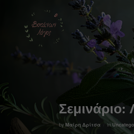
Αρ
Σεμινάριο:
by
Μαίρη Δρίτσα
in
Uncatego