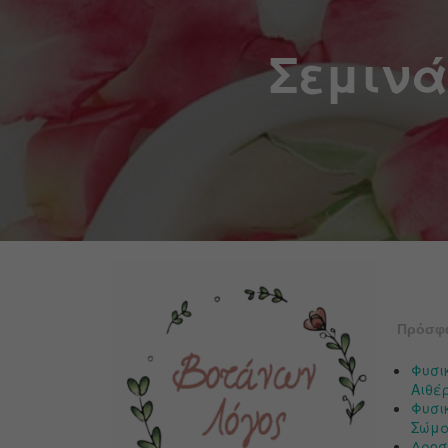
Σεμινά
Πρόσφ
Φυσι
Αιθέ
Φυσικ
Σώμα
Δροσ