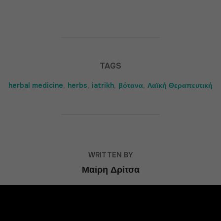
TAGS
herbal medicine
,
herbs
,
iatrikh
,
βότανα
,
Λαϊκή Θεραπευτική
POST AUTHOR
WRITTEN BY
Μαίρη Δρίτσα