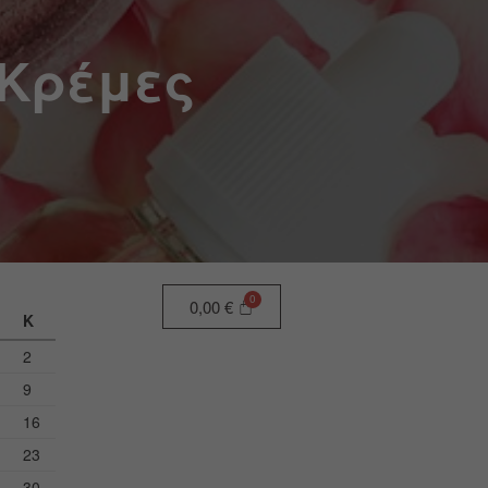
 Κρέμες
0,00
€
Κ
2
9
16
23
30