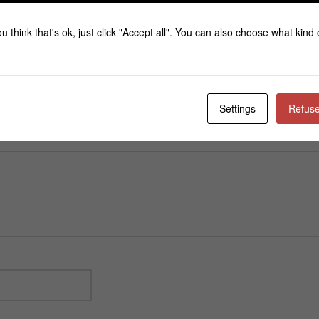
u think that's ok, just click "Accept all". You can also choose what kind
Settings
Refuse
ται.
Τα υποχρεωτικά πεδία σημειώνονται με
*