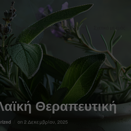
χική
Σεμινάρια
Blog
Shop
Σχετικά με εμάς
 Λαϊκή Θεραπευτική
rized
on
2 Δεκεμβρίου, 2025