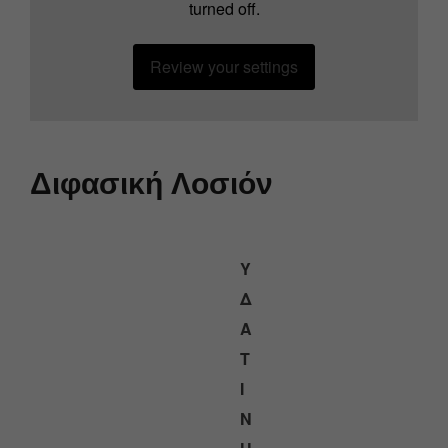
turned off.
Review your settings
Διφασική Λοσιόν
Υ
Δ
Α
Τ
Ι
Ν