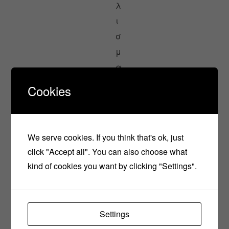
λ
ι
σ
μ
α
Ρ
Cookies
ό
δ
ι
We serve cookies. If you think that's ok, just
click "Accept all". You can also choose what
kind of cookies you want by clicking "Settings".
2
m
l
Settings
Π