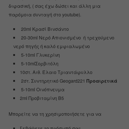
διφασική, ( σας έχω δώσει και άλλη μια
παρόμοια συνταγή στο youtube).
20ml Κρασί Βινσάντο
20-30ml Νερό Απιονισμένο ή τρεχούμενο
νερό πηγής ή καλό εμφιαλωμένο
5-10ml Γλυκερίνη
5-10mlΣορβιτόλη
10στ. Αιθ. Έλαιο Τριαντάφυλλο
2στ. Συντηρητικό Geogard221
Προαιρετικά
5-10ml Οινόπνευμα
2ml Προβιταμίνη Β5
Μπορείτε να τη χρησιμοποιήσετε για να
ξεβάψετε το πρόσωπό σας,