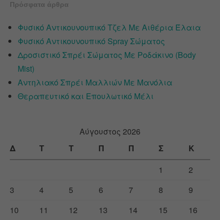
Πρόσφατα άρθρα
Φυσικό Αντικουνουπικό Τζελ Με Αιθέρια Έλαια
Φυσικό Αντικουνουπικό Spray Σώματος
Δροσιστικό Σπρέι Σώματος Με Ροδάκινο (Body
Mist)
Αντηλιακό Σπρέι Μαλλιών Με Μανόλια
Θεραπευτικό και Επουλωτικό Μέλι
Αύγουστος 2026
Δ
Τ
Τ
Π
Π
Σ
Κ
1
2
3
4
5
6
7
8
9
10
11
12
13
14
15
16