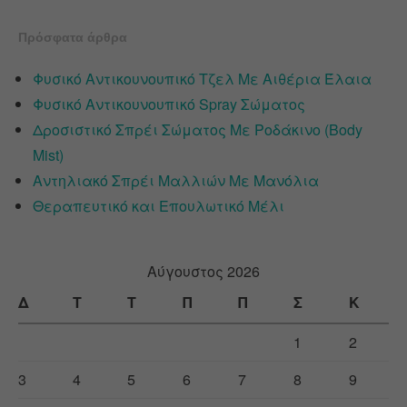
Πρόσφατα άρθρα
Φυσικό Αντικουνουπικό Τζελ Με Αιθέρια Έλαια
Φυσικό Αντικουνουπικό Spray Σώματος
Δροσιστικό Σπρέι Σώματος Με Ροδάκινο (Body
Mist)
Αντηλιακό Σπρέι Μαλλιών Με Μανόλια
Θεραπευτικό και Επουλωτικό Μέλι
Αύγουστος 2026
Δ
Τ
Τ
Π
Π
Σ
Κ
1
2
3
4
5
6
7
8
9