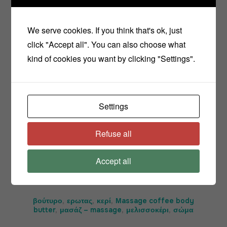
We serve cookies. If you think that's ok, just
click "Accept all". You can also choose what
kind of cookies you want by clicking "Settings".
Share
Settings
Refuse all
Accept all
TAGS
βούτυρο
,
ερωτας
,
κερί
,
Μassage coffee body
butter
,
μασάζ – massage
,
μελισσοκέρι
,
σώμα