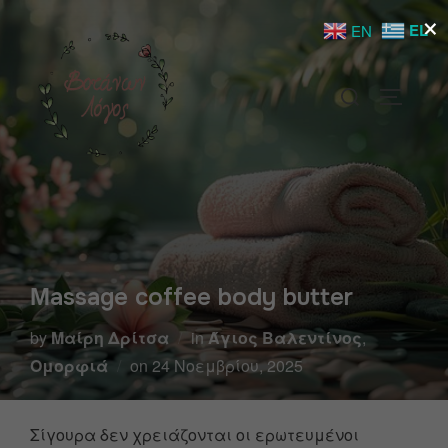
×
EL
EN
Μassage coffee body butter
by
Μαίρη Δρίτσα
in
Άγιος Βαλεντίνος
,
Ομορφιά
on
24 Νοεμβρίου, 2025
Σίγουρα δεν χρειάζονται οι ερωτευμένοι