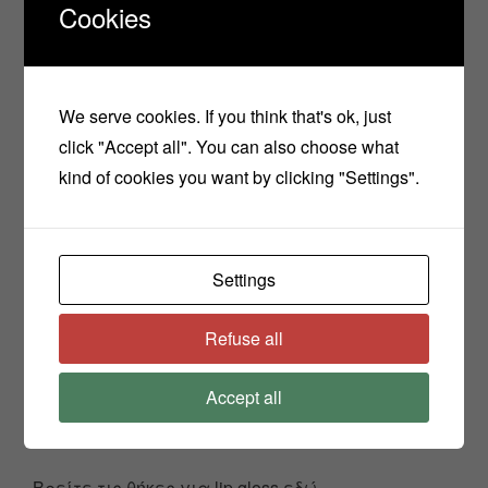
Cookies
σταθεροποιεί τα κραγιόν!
Η συνταγή:
We serve cookies. If you think that's ok, just
1gr λευκό κερί μέλισσας
click "Accept all". You can also choose what
1gr υγρή λεκιθίνη
kind of cookies you want by clicking "Settings".
13gr καστορέλαιο
5gr ελαιόλαδο
2gr βούτυρο καρύδας
Settings
1gr φυτική γλυκερίνη
2στ βιταμίνη Ε
Refuse all
1/3 κουτ. γλυκού χρώμα ροζ-φούξια mica
Accept all
1/4 κουτ. γλυκού χρώμα χρυσό mica
15στ άρωμα τροφίμων φράουλα
Βρείτε τις θήκες για lip gloss εδώ