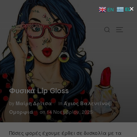
×
EL
EN
Φυσικά Lip Gloss
by
Μαίρη Δρίτσα
in
Άγιος Βαλεντίνος
,
Ομορφιά
on
14 Νοεμβρίου, 2025
Πόσες φορές έχουμε έρθει σε δυσκολία με τα