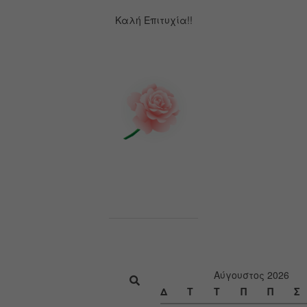
Καλή Επιτυχία!!
Αύγουστος 2026
Δ
Τ
Τ
Π
Π
Σ