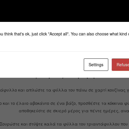
αγόνες Προβιταμίνη Β5
ταλιά γλυκού μέλι ανθέων
u think that's ok, just click "Accept all". You can also choose what kind
 αιθέριο έλαιο τριαντάφυλλο
4 σταγόνες αιθέριο έλαιο ροδόξυλο (προαιρετικά)
Settings
Refuse
Πως θα φτιάξετε την κρέμα:
άφυλλο και απλώστε τα φύλλα του πάνω σε χαρτί κουζίνας γ
ο και το έλαιο αβοκάντο σε ένα βάζο, προσθέστε τα κόκκινα 
αποθηκεύστε σε σκιερό μέρος για πέντε ημέρες, αν
Σουρώστε και στύψτε καλά τα φύλλα του τριαντάφυλλου που 