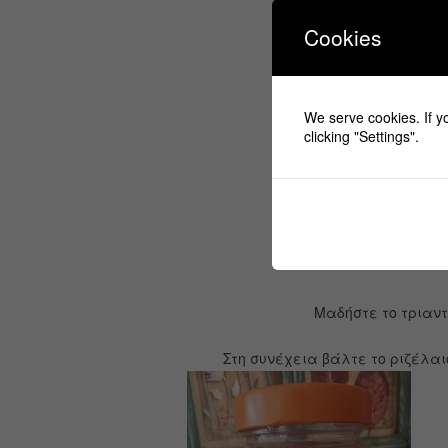
4 στ
Cookies
1/2 κου
We serve cookies. If yo
10 σταγόνες
clicking "Settings".
Μαδήστε το τριαντ
Στη συνέχεια βάλτε το ριζέλαι