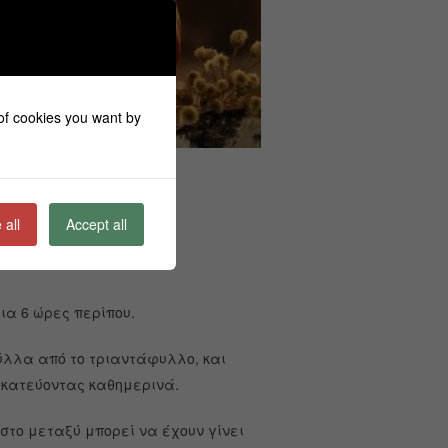
 of cookies you want by
 all
Accept all
ια 6 ώρες περίπου.
φύλλα από το τριαντάφυλλο, και
ακατεύοντας καθημερινά.
στο μεταξύ μπορεί να έχουν γίνει