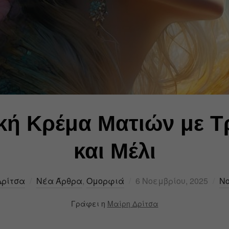
κή Κρέμα Ματιών με Τ
και Μέλι
Δρίτσα
Νέα Άρθρα
,
Ομορφιά
6 Νοεμβρίου, 2025
No
Γράφει η
Μαίρη Δρίτσα