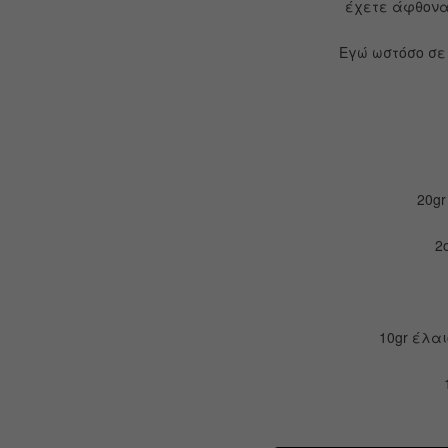
έχετε άφθονα
Εγώ ωστόσο σε 
20gr
2
10gr έλα