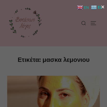
×
EL
EN
Ετικέτα:
μασκα λεμονιου