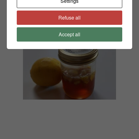
Settings
ενυδατική κρέμα.
Δείτε μια συνταγή για κρέμα ενυδάτωσης με
Refuse all
βασιλικό εδώ!
Accept all