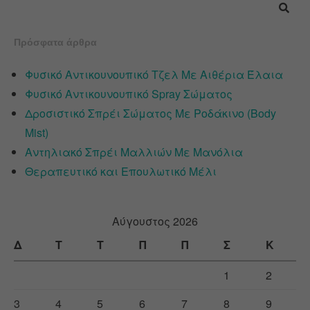
Πρόσφατα άρθρα
Φυσικό Αντικουνουπικό Τζελ Με Αιθέρια Έλαια
Φυσικό Αντικουνουπικό Spray Σώματος
Δροσιστικό Σπρέι Σώματος Με Ροδάκινο (Body
Mist)
Αντηλιακό Σπρέι Μαλλιών Με Μανόλια
Θεραπευτικό και Επουλωτικό Μέλι
Αύγουστος 2026
Δ
Τ
Τ
Π
Π
Σ
Κ
1
2
3
4
5
6
7
8
9