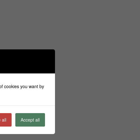
 of cookies you want by
ε:
τε:
 all
Accept all