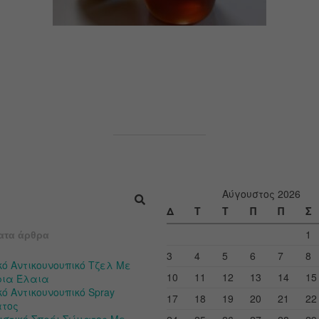
Αύγουστος 2026
Δ
Τ
Τ
Π
Π
Σ
1
ατα άρθρα
3
4
5
6
7
8
κό Αντικουνουπικό Τζελ Με
10
11
12
13
14
15
ρια Έλαια
ό Αντικουνουπικό Spray
17
18
19
20
21
22
τος
ιστικό Σπρέι Σώματος Με