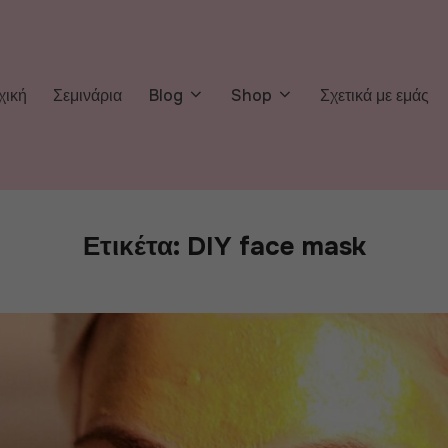
χική
Σεμινάρια
Blog
Shop
Σχετικά με εμάς
Ετικέτα:
DIY face mask