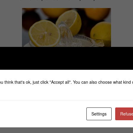
u think that's ok, just click "Accept all". You can also choose what kind
Υλικά που θα χρειαστείτε:
 κουταλιά σούπας Μέλι λεμονιού
Δείτε εδώ πως να το φτιάξετ
κουταλιά σούπας Πούδρα λεμονιού
Δείτε εδώ πως να τη φτιάξε
Settings
Refuse
1 κουταλάκι γλυκού χυμό λεμονιού