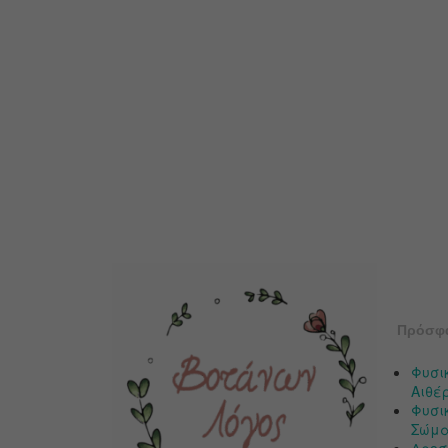
Πρόσφ
Φυσι
Αιθέ
Φυσικ
Σώμα
Δροσ