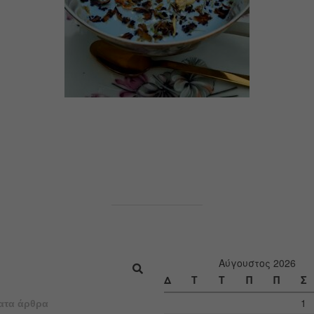
Αύγουστος 2026
Δ
Τ
Τ
Π
Π
Σ
1
ατα άρθρα