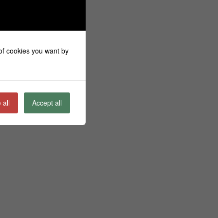
αραπάνω)
 of cookies you want by
 all
Accept all