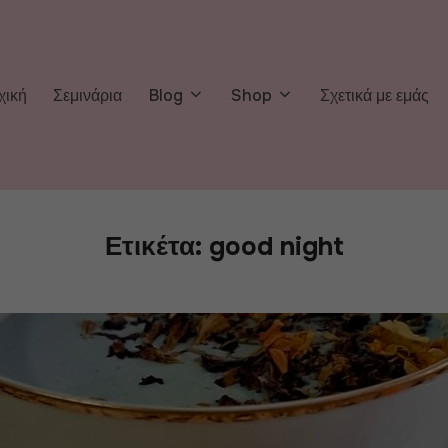
χική
Σεμινάρια
Blog
Shop
Σχετικά με εμάς
Ετικέτα:
good night