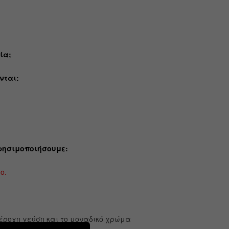
ία;
νται:
ρησιμοποιήσουμε:
ο.
πέροχη γεύση και το μοναδικό χρώμα