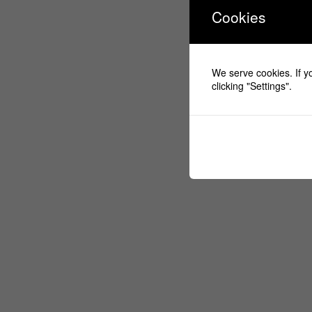
Cookies
1 1/2 φ
We serve cookies. If yo
clicking "Settings".