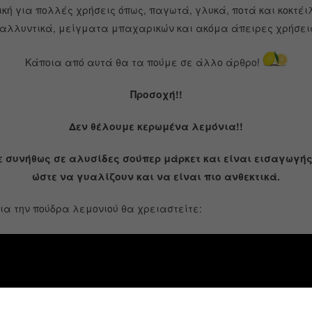
ική για πολλές χρήσεις όπως, παγωτά, γλυκά, ποτά και κοκτέ
αλλυντικά, μείγματα μπαχαρικών και ακόμα άπειρες χρήσει
Κάποια από αυτά θα τα πούμε σε άλλο άρθρο!
Προσοχή!!
Δεν θέλουμε κερωμένα λεμόνια!!
ε συνήθως σε αλυσίδες σούπερ μάρκετ και είναι εισαγωγής
ώστε να γυαλίζουν και να είναι πιο ανθεκτικά.
ια την πούδρα λεμονιού θα χρειαστείτε:
λό ωραία και ζουμερά λεμόνια χωρίς κέρωμα
ικό αποξηραντή ή το φούρνο της κοιζίνας σας
κές ώρες χωρίς να ασχοληθείτε καθόλου