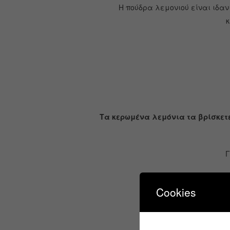
Η πούδρα λεμονιού είναι ιδαν
κ
Τα κερωμένα λεμόνια τα βρίσκετ
Γ
1 κι
Cookies
Ηλεκτρ
Μερι