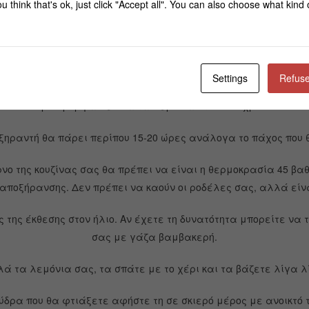
u think that's ok, just click "Accept all". You can also choose what kind
Ηλεκτρικό μύλο καφέ
Πως θα φτιάξετε την πούδρα λεμονιού:
Settings
Refuse
όνια. Κατόπιν κόψτε τα σε ροδέλες σχεδόν ιδίου μεγέθους και
ομοιόμορφα σε όλα τα λεμόνια στον ίδιο χρόνο.
ξηραντή θα πάρει περίπου 15-20 ώρες ανάλογα το πάχος που θ
νο της κουζίνας σας θα πρέπει να είναι η θερμοκρασία 45 βαθ
 αποξήρανσης. Δεν πρέπει να καούν οι ροδέλες σας, αλλά είν
 της έκθεσης στον ήλιο. Αν έχετε τη δυνατότητα μπορείτε να
σας με γάζα βαμβακερή.
 τα λεμόνια σας, τα σπάτε με το χέρι και τα βάζετε λίγα λ
ύδρα που θα φτιάξετε αφήστε τη σε σκιερό μέρος με ανοικτό 