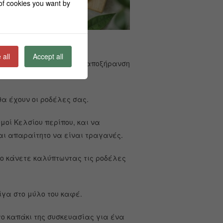
 of cookies you want by
 all
Accept all
 πάχους ώστε να γίνει η αποξήρανση
α έχουν οι ροδέλες σας.
μοί Κελσίου περίπου, και να
αι απαραίτητο να είναι τραγανές.
 το κάνετε καλύπτωντας τις ροδέλες
ίγα στο μύλο του καφέ.
το καπάκι της συσκευασίας για ένα