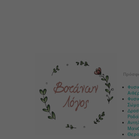
Πρόσφ
Φυσι
Αιθέ
Φυσικ
Σώμα
Δροσ
Ροδάκ
Αντη
Μαν
Θερα