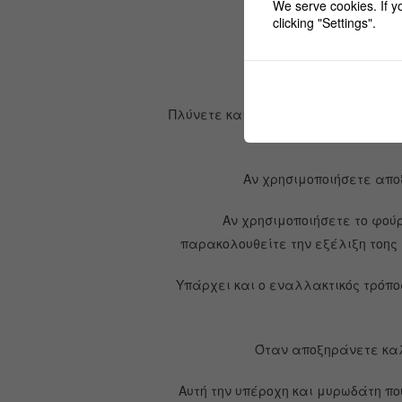
We serve cookies. If yo
clicking "Settings".
Πλύνετε και σκουπίστε καλά τα λεμ
Αν χρησιμοποιήσετε απο
Αν χρησιμοποιήσετε το φούρ
παρακολουθείτε την εξέλιξη τοης
Υπάρχει και ο εναλλακτικός τρόπος
Όταν αποξηράνετε καλά
Αυτή την υπέροχη και μυρωδάτη πο