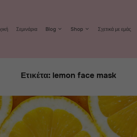
χική
Σεμινάρια
Blog
Shop
Σχετικά με εμάς
Ετικέτα:
lemon face mask