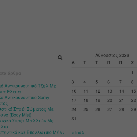
Αύγουστος 2026
Δ
Τ
Τ
Π
Π
Σ
1
ατα άρθρα
3
4
5
6
7
8
κό Αντικουνουπικό Τζελ Με
10
11
12
13
14
15
ρια Έλαια
ό Αντικουνουπικό Spray
17
18
19
20
21
22
τος
ιστικό Σπρέι Σώματος Με
24
25
26
27
28
29
ινο (Body Mist)
31
λιακό Σπρέι Μαλλιών Με
όλια
πευτικό και Επουλωτικό Μέλι
« Ιούλ