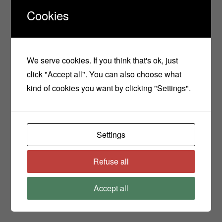
Χρησιμοποιήστε μερικές σταγόνες σε καθαρό
Cookies
πρόσωπο κάθε βράδυ κάνοντας ανοδικό ελαφρύ
μασάζ.
Περιμένω τα σχόλια σας όταν το φτιάξετε!
We serve cookies. If you think that's ok, just
click "Accept all". You can also choose what
Καλή Επιτυχία!!
kind of cookies you want by clicking "Settings".
Settings
Share
Refuse all
Accept all