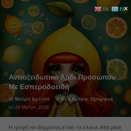
×
EL
EN
Αντιοξειδωτικό Λάδι Προσώπου
Με Εσπεροδοειδή
by
Μαίρη Δρίτσα
in
Νέα Άρθρα
,
Ομορφιά
on
28 Μαΐου, 2026
Η τροφή του δέρματος είναι τα έλαια. Από μόνο