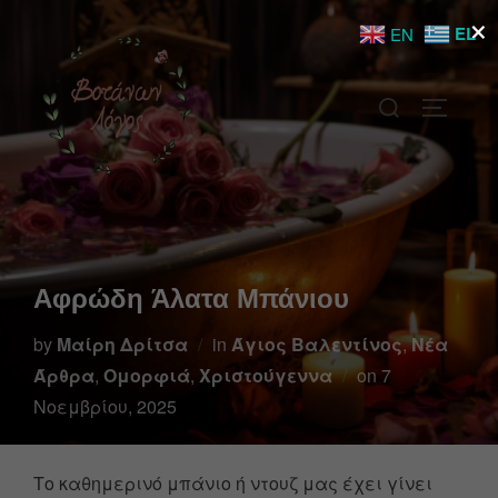
×
EL
EN
Αφρώδη Άλατα Μπάνιου
by
Μαίρη Δρίτσα
in
Άγιος Βαλεντίνος
,
Νέα
Άρθρα
,
Ομορφιά
,
Χριστούγεννα
on
7
Νοεμβρίου, 2025
Το καθημερινό μπάνιο ή ντουζ μας έχει γίνει