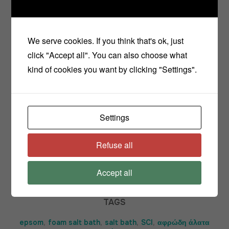
Αποθηκεύστε σε γυάλινο βάζο και απολαύστε
ένα πολυτελέστατο μπάνιο!!!
We serve cookies. If you think that's ok, just
click "Accept all". You can also choose what
kind of cookies you want by clicking "Settings".
Καλή επιτυχία!!
Settings
Share
Refuse all
Accept all
TAGS
epsom
,
foam salt bath
,
salt bath
,
SCI
,
αφρώδη άλατα